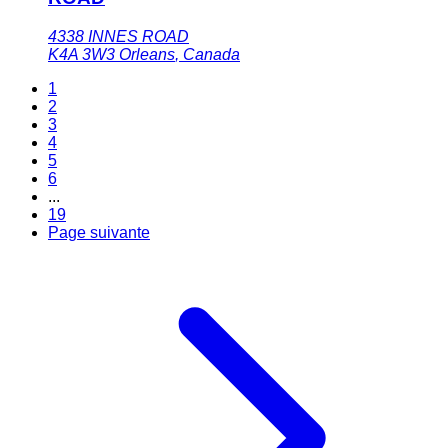
4338 INNES ROAD
K4A 3W3
Orleans
,
Canada
1
2
3
4
5
6
...
19
Page suivante