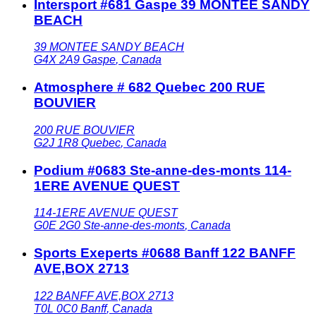
Intersport #681 Gaspe 39 MONTEE SANDY
BEACH
39 MONTEE SANDY BEACH
G4X 2A9
Gaspe
,
Canada
Atmosphere # 682 Quebec 200 RUE
BOUVIER
200 RUE BOUVIER
G2J 1R8
Quebec
,
Canada
Podium #0683 Ste-anne-des-monts 114-
1ERE AVENUE QUEST
114-1ERE AVENUE QUEST
G0E 2G0
Ste-anne-des-monts
,
Canada
Sports Exeperts #0688 Banff 122 BANFF
AVE,BOX 2713
122 BANFF AVE,BOX 2713
T0L 0C0
Banff
,
Canada