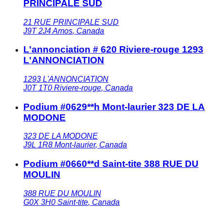
PRINCIPALE SUD
21 RUE PRINCIPALE SUD
J9T 2J4
Amos
,
Canada
L'annonciation # 620 Riviere-rouge 1293
L'ANNONCIATION
1293 L'ANNONCIATION
J0T 1T0
Riviere-rouge
,
Canada
Podium #0629**h Mont-laurier 323 DE LA
MODONE
323 DE LA MODONE
J9L 1R8
Mont-laurier
,
Canada
Podium #0660**d Saint-tite 388 RUE DU
MOULIN
388 RUE DU MOULIN
G0X 3H0
Saint-tite
,
Canada