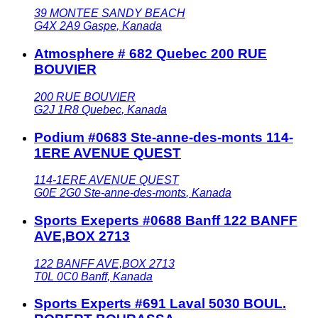
39 MONTEE SANDY BEACH
G4X 2A9
Gaspe
,
Kanada
Atmosphere # 682 Quebec 200 RUE
BOUVIER
200 RUE BOUVIER
G2J 1R8
Quebec
,
Kanada
Podium #0683 Ste-anne-des-monts 114-
1ERE AVENUE QUEST
114-1ERE AVENUE QUEST
G0E 2G0
Ste-anne-des-monts
,
Kanada
Sports Exeperts #0688 Banff 122 BANFF
AVE,BOX 2713
122 BANFF AVE,BOX 2713
T0L 0C0
Banff
,
Kanada
Sports Experts #691 Laval 5030 BOUL.