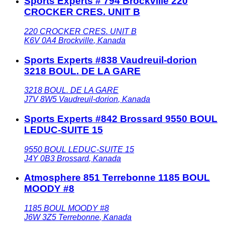
Sports Experts # 794 Brockville 220
CROCKER CRES. UNIT B
220 CROCKER CRES. UNIT B
K6V 0A4
Brockville
,
Kanada
Sports Experts #838 Vaudreuil-dorion
3218 BOUL. DE LA GARE
3218 BOUL. DE LA GARE
J7V 8W5
Vaudreuil-dorion
,
Kanada
Sports Experts #842 Brossard 9550 BOUL
LEDUC-SUITE 15
9550 BOUL LEDUC-SUITE 15
J4Y 0B3
Brossard
,
Kanada
Atmosphere 851 Terrebonne 1185 BOUL
MOODY #8
1185 BOUL MOODY #8
J6W 3Z5
Terrebonne
,
Kanada