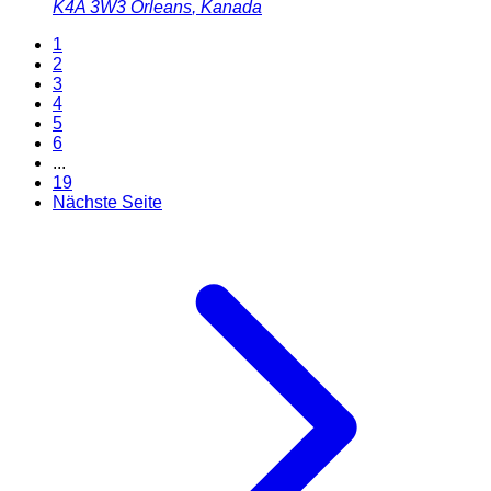
K4A 3W3
Orleans
,
Kanada
1
2
3
4
5
6
...
19
Nächste Seite