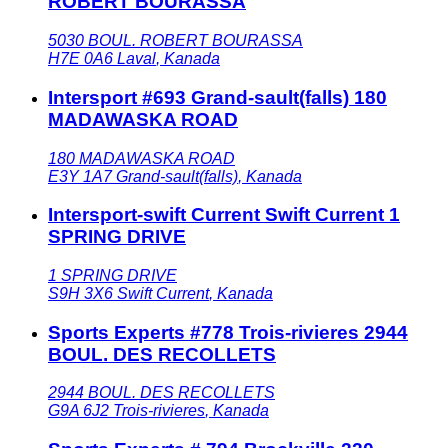
ROBERT BOURASSA
5030 BOUL. ROBERT BOURASSA
H7E 0A6
Laval
,
Kanada
Intersport #693 Grand-sault(falls) 180
MADAWASKA ROAD
180 MADAWASKA ROAD
E3Y 1A7
Grand-sault(falls)
,
Kanada
Intersport-swift Current Swift Current 1
SPRING DRIVE
1 SPRING DRIVE
S9H 3X6
Swift Current
,
Kanada
Sports Experts #778 Trois-rivieres 2944
BOUL. DES RECOLLETS
2944 BOUL. DES RECOLLETS
G9A 6J2
Trois-rivieres
,
Kanada