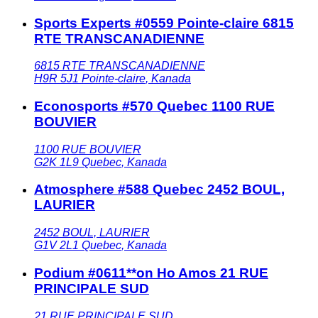
Sports Experts #0559 Pointe-claire 6815
RTE TRANSCANADIENNE
6815 RTE TRANSCANADIENNE
H9R 5J1
Pointe-claire
,
Kanada
Econosports #570 Quebec 1100 RUE
BOUVIER
1100 RUE BOUVIER
G2K 1L9
Quebec
,
Kanada
Atmosphere #588 Quebec 2452 BOUL,
LAURIER
2452 BOUL, LAURIER
G1V 2L1
Quebec
,
Kanada
Podium #0611**on Ho Amos 21 RUE
PRINCIPALE SUD
21 RUE PRINCIPALE SUD