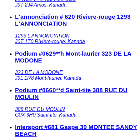
J9T 2J4
Amos
,
Kanada
L'annonciation # 620 Riviere-rouge 1293
L'ANNONCIATION
1293 L'ANNONCIATION
J0T 1T0
Riviere-rouge
,
Kanada
Podium #0629**h Mont-laurier 323 DE LA
MODONE
323 DE LA MODONE
J9L 1R8
Mont-laurier
,
Kanada
Podium #0660**d Saint-tite 388 RUE DU
MOULIN
388 RUE DU MOULIN
G0X 3H0
Saint-tite
,
Kanada
Intersport #681 Gaspe 39 MONTEE SANDY
BEACH