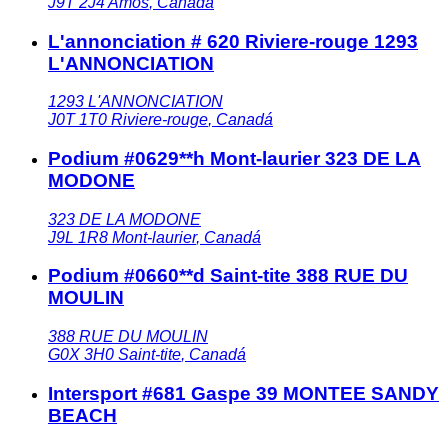
J9T 2J4
Amos
,
Canadá
L'annonciation # 620 Riviere-rouge 1293
L'ANNONCIATION
1293 L'ANNONCIATION
J0T 1T0
Riviere-rouge
,
Canadá
Podium #0629**h Mont-laurier 323 DE LA
MODONE
323 DE LA MODONE
J9L 1R8
Mont-laurier
,
Canadá
Podium #0660**d Saint-tite 388 RUE DU
MOULIN
388 RUE DU MOULIN
G0X 3H0
Saint-tite
,
Canadá
Intersport #681 Gaspe 39 MONTEE SANDY
BEACH