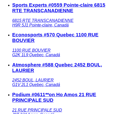
Sports Experts #0559 Pointe-claire 6815
RTE TRANSCANADIENNE
6815 RTE TRANSCANADIENNE
H9R 5J1
Pointe-claire
,
Canadá
Econosports #570 Quebec 1100 RUE
BOUVIER
1100 RUE BOUVIER
G2K 1L9
Quebec
,
Canadá
Atmosphere #588 Quebec 2452 BOUL,
LAURIER
2452 BOUL, LAURIER
G1V 2L1
Quebec
,
Canadá
Podium #0611**on Ho Amos 21 RUE
PRINCIPALE SUD
21 RUE PRINCIPALE SUD