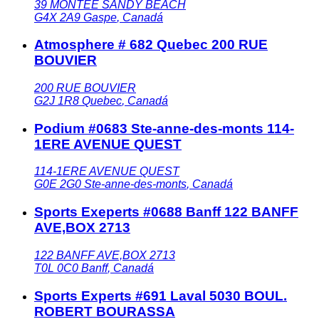
39 MONTEE SANDY BEACH
G4X 2A9
Gaspe
,
Canadá
Atmosphere # 682 Quebec 200 RUE
BOUVIER
200 RUE BOUVIER
G2J 1R8
Quebec
,
Canadá
Podium #0683 Ste-anne-des-monts 114-
1ERE AVENUE QUEST
114-1ERE AVENUE QUEST
G0E 2G0
Ste-anne-des-monts
,
Canadá
Sports Exeperts #0688 Banff 122 BANFF
AVE,BOX 2713
122 BANFF AVE,BOX 2713
T0L 0C0
Banff
,
Canadá
Sports Experts #691 Laval 5030 BOUL.
ROBERT BOURASSA