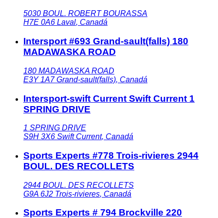
5030 BOUL. ROBERT BOURASSA
H7E 0A6
Laval
,
Canadá
Intersport #693 Grand-sault(falls) 180
MADAWASKA ROAD
180 MADAWASKA ROAD
E3Y 1A7
Grand-sault(falls)
,
Canadá
Intersport-swift Current Swift Current 1
SPRING DRIVE
1 SPRING DRIVE
S9H 3X6
Swift Current
,
Canadá
Sports Experts #778 Trois-rivieres 2944
BOUL. DES RECOLLETS
2944 BOUL. DES RECOLLETS
G9A 6J2
Trois-rivieres
,
Canadá
Sports Experts # 794 Brockville 220