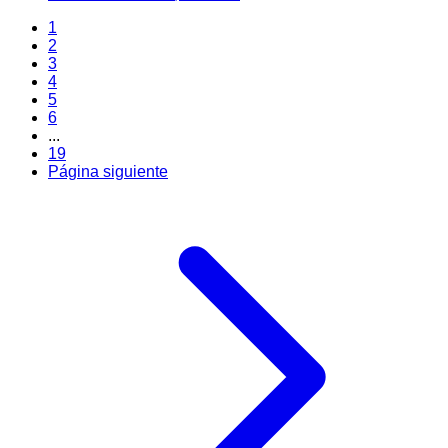
1
2
3
4
5
6
...
19
Página siguiente