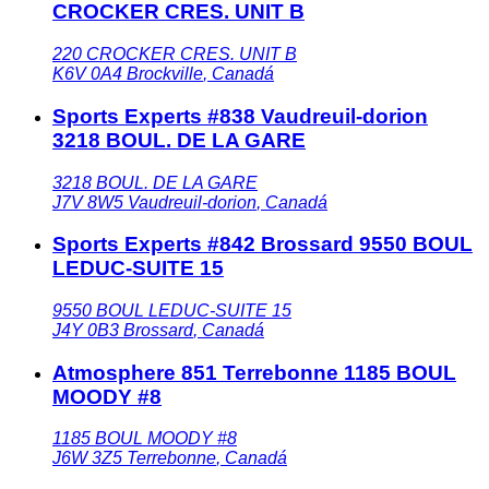
CROCKER CRES. UNIT B
220 CROCKER CRES. UNIT B
K6V 0A4
Brockville
,
Canadá
Sports Experts #838 Vaudreuil-dorion
3218 BOUL. DE LA GARE
3218 BOUL. DE LA GARE
J7V 8W5
Vaudreuil-dorion
,
Canadá
Sports Experts #842 Brossard 9550 BOUL
LEDUC-SUITE 15
9550 BOUL LEDUC-SUITE 15
J4Y 0B3
Brossard
,
Canadá
Atmosphere 851 Terrebonne 1185 BOUL
MOODY #8
1185 BOUL MOODY #8
J6W 3Z5
Terrebonne
,
Canadá