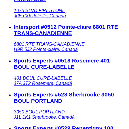
1075 BLVD FIRESTONE
J6E 6X6
Joliette
,
Canadá
Intersport #0512 Pointe-claire 6801 RTE
TRANS-CANADIENNE
6801 RTE TRANS-CANADIENNE
H9R 5J2
Pointe-claire
,
Canadá
Sports Experts #0518 Rosemere 401
BOUL CURE-LABELLE
401 BOUL CURE-LABELLE
J7A 3T2
Rosemere
,
Canadá
Sports Experts #528 Sherbrooke 3050
BOUL PORTLAND
3050 BOUL PORTLAND
J1L 1K1
Sherbrooke
,
Canadá
Sports Experts #0529 Repentigny 100