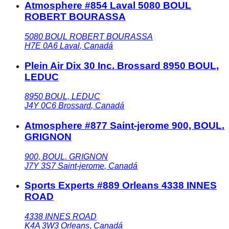
Atmosphere #854 Laval 5080 BOUL
ROBERT BOURASSA
5080 BOUL ROBERT BOURASSA
H7E 0A6
Laval
,
Canadá
Plein Air Dix 30 Inc. Brossard 8950 BOUL,
LEDUC
8950 BOUL, LEDUC
J4Y 0C6
Brossard
,
Canadá
Atmosphere #877 Saint-jerome 900, BOUL.
GRIGNON
900, BOUL. GRIGNON
J7Y 3S7
Saint-jerome
,
Canadá
Sports Experts #889 Orleans 4338 INNES
ROAD
4338 INNES ROAD
K4A 3W3
Orleans
,
Canadá