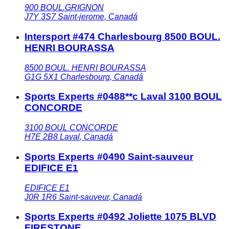
900 BOUL.GRIGNON
J7Y 3S7
Saint-jerome
,
Canadá
Intersport #474 Charlesbourg 8500 BOUL.
HENRI BOURASSA
8500 BOUL. HENRI BOURASSA
G1G 5X1
Charlesbourg
,
Canadá
Sports Experts #0488**c Laval 3100 BOUL
CONCORDE
3100 BOUL CONCORDE
H7E 2B8
Laval
,
Canadá
Sports Experts #0490 Saint-sauveur
EDIFICE E1
EDIFICE E1
J0R 1R6
Saint-sauveur
,
Canadá
Sports Experts #0492 Joliette 1075 BLVD
FIRESTONE