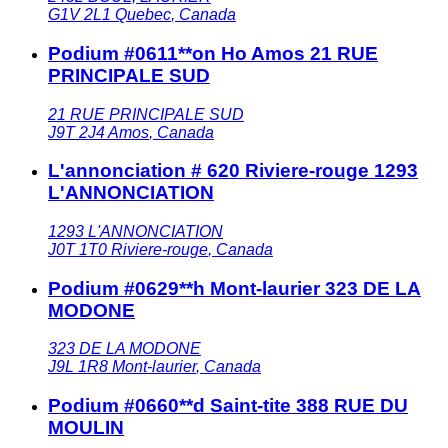
G1V 2L1
Quebec
,
Canada
Podium #0611**on Ho Amos 21 RUE
PRINCIPALE SUD
21 RUE PRINCIPALE SUD
J9T 2J4
Amos
,
Canada
L'annonciation # 620 Riviere-rouge 1293
L'ANNONCIATION
1293 L'ANNONCIATION
J0T 1T0
Riviere-rouge
,
Canada
Podium #0629**h Mont-laurier 323 DE LA
MODONE
323 DE LA MODONE
J9L 1R8
Mont-laurier
,
Canada
Podium #0660**d Saint-tite 388 RUE DU
MOULIN