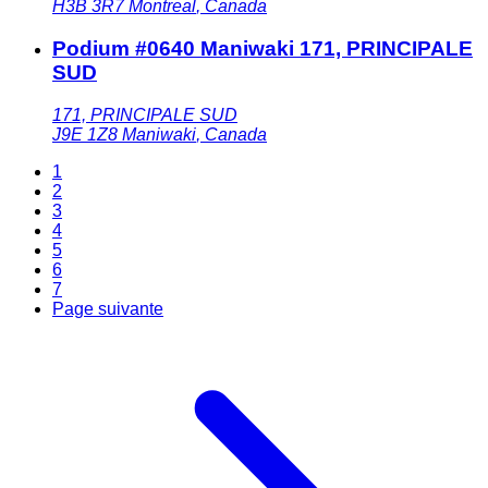
H3B 3R7
Montreal
,
Canada
Podium #0640 Maniwaki 171, PRINCIPALE
SUD
171, PRINCIPALE SUD
J9E 1Z8
Maniwaki
,
Canada
1
2
3
4
5
6
7
Page suivante