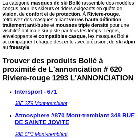
La catégorie
masques de ski Bollé
rassemble des modèles
conçus pour les skieurs et riders exigeants en quête de
vision
, de
confort
et de
protection
. À
Riviere-rouge
,
retrouvez des masques alliant
verres haute définition
,
traitement anti-buée
et
mousses triple densité
pour une
visibilité optimale sur piste par tous les temps. Légers,
enveloppants et
compatibles casque
, les masques Bollé
accompagnent chaque descente avec précision, du
ski alpin
au
freestyle
.
Trouver des produits Bollé à
proximité
de L'annonciation # 620
Riviere-rouge 1293 L'ANNONCIATION
Intersport - 671
J8E 2Z9
Mont-tremblant
Atmosphere #870 Mont-tremblant 348 RUE
DE SAINTE JOVITE
J8E 0P3
Mont-tremblant