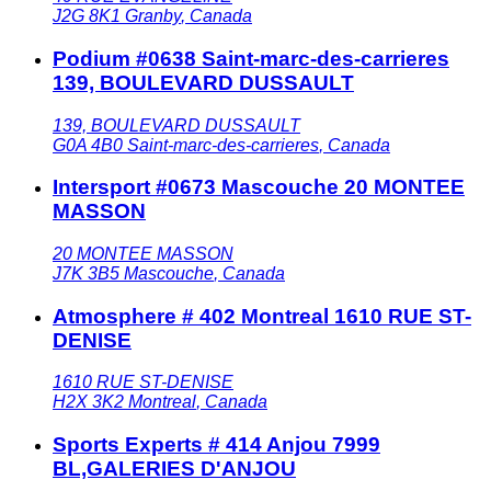
J2G 8K1
Granby
,
Canada
Podium #0638 Saint-marc-des-carrieres
139, BOULEVARD DUSSAULT
139, BOULEVARD DUSSAULT
G0A 4B0
Saint-marc-des-carrieres
,
Canada
Intersport #0673 Mascouche 20 MONTEE
MASSON
20 MONTEE MASSON
J7K 3B5
Mascouche
,
Canada
Atmosphere # 402 Montreal 1610 RUE ST-
DENISE
1610 RUE ST-DENISE
H2X 3K2
Montreal
,
Canada
Sports Experts # 414 Anjou 7999
BL,GALERIES D'ANJOU