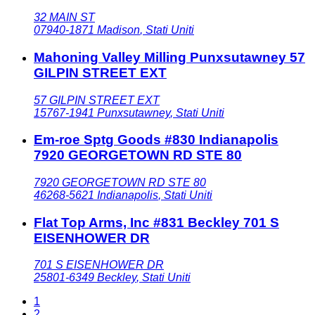
32 MAIN ST
07940-1871
Madison
,
Stati Uniti
Mahoning Valley Milling Punxsutawney 57
GILPIN STREET EXT
57 GILPIN STREET EXT
15767-1941
Punxsutawney
,
Stati Uniti
Em-roe Sptg Goods #830 Indianapolis
7920 GEORGETOWN RD STE 80
7920 GEORGETOWN RD STE 80
46268-5621
Indianapolis
,
Stati Uniti
Flat Top Arms, Inc #831 Beckley 701 S
EISENHOWER DR
701 S EISENHOWER DR
25801-6349
Beckley
,
Stati Uniti
1
2