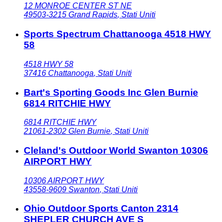
12 MONROE CENTER ST NE
49503-3215
Grand Rapids
,
Stati Uniti
Sports Spectrum Chattanooga 4518 HWY
58
4518 HWY 58
37416
Chattanooga
,
Stati Uniti
Bart's Sporting Goods Inc Glen Burnie
6814 RITCHIE HWY
6814 RITCHIE HWY
21061-2302
Glen Burnie
,
Stati Uniti
Cleland's Outdoor World Swanton 10306
AIRPORT HWY
10306 AIRPORT HWY
43558-9609
Swanton
,
Stati Uniti
Ohio Outdoor Sports Canton 2314
SHEPLER CHURCH AVE S