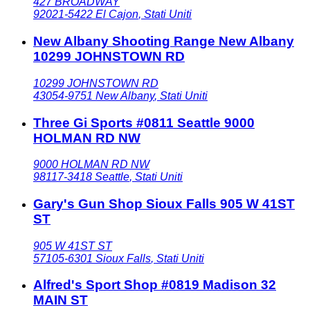
427 BROADWAY
92021-5422
El Cajon
,
Stati Uniti
New Albany Shooting Range New Albany
10299 JOHNSTOWN RD
10299 JOHNSTOWN RD
43054-9751
New Albany
,
Stati Uniti
Three Gi Sports #0811 Seattle 9000
HOLMAN RD NW
9000 HOLMAN RD NW
98117-3418
Seattle
,
Stati Uniti
Gary's Gun Shop Sioux Falls 905 W 41ST
ST
905 W 41ST ST
57105-6301
Sioux Falls
,
Stati Uniti
Alfred's Sport Shop #0819 Madison 32
MAIN ST