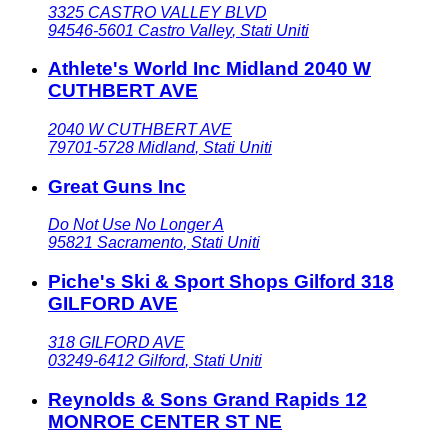
3325 CASTRO VALLEY BLVD
94546-5601
Castro Valley
,
Stati Uniti
Athlete's World Inc Midland 2040 W
CUTHBERT AVE
2040 W CUTHBERT AVE
79701-5728
Midland
,
Stati Uniti
Great Guns Inc
Do Not Use No Longer A
95821
Sacramento
,
Stati Uniti
Piche's Ski & Sport Shops Gilford 318
GILFORD AVE
318 GILFORD AVE
03249-6412
Gilford
,
Stati Uniti
Reynolds & Sons Grand Rapids 12
MONROE CENTER ST NE