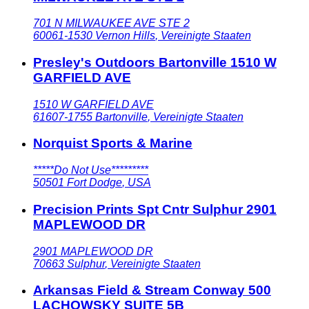
701 N MILWAUKEE AVE STE 2
60061-1530
Vernon Hills
,
Vereinigte Staaten
Presley's Outdoors Bartonville 1510 W
GARFIELD AVE
1510 W GARFIELD AVE
61607-1755
Bartonville
,
Vereinigte Staaten
Norquist Sports & Marine
*****Do Not Use*********
50501
Fort Dodge
,
USA
Precision Prints Spt Cntr Sulphur 2901
MAPLEWOOD DR
2901 MAPLEWOOD DR
70663
Sulphur
,
Vereinigte Staaten
Arkansas Field & Stream Conway 500
LACHOWSKY SUITE 5B