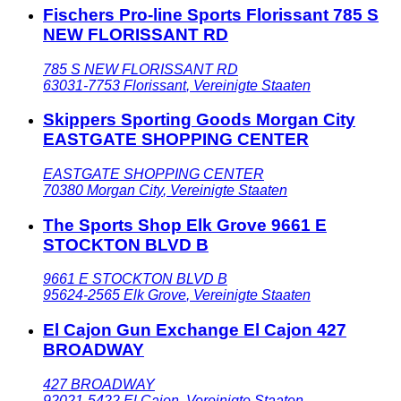
Fischers Pro-line Sports Florissant 785 S
NEW FLORISSANT RD
785 S NEW FLORISSANT RD
63031-7753
Florissant
,
Vereinigte Staaten
Skippers Sporting Goods Morgan City
EASTGATE SHOPPING CENTER
EASTGATE SHOPPING CENTER
70380
Morgan City
,
Vereinigte Staaten
The Sports Shop Elk Grove 9661 E
STOCKTON BLVD B
9661 E STOCKTON BLVD B
95624-2565
Elk Grove
,
Vereinigte Staaten
El Cajon Gun Exchange El Cajon 427
BROADWAY
427 BROADWAY
92021-5422
El Cajon
,
Vereinigte Staaten