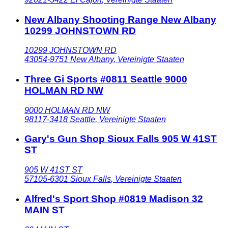
New Albany Shooting Range New Albany
10299 JOHNSTOWN RD
10299 JOHNSTOWN RD
43054-9751
New Albany
,
Vereinigte Staaten
Three Gi Sports #0811 Seattle 9000
HOLMAN RD NW
9000 HOLMAN RD NW
98117-3418
Seattle
,
Vereinigte Staaten
Gary's Gun Shop Sioux Falls 905 W 41ST
ST
905 W 41ST ST
57105-6301
Sioux Falls
,
Vereinigte Staaten
Alfred's Sport Shop #0819 Madison 32
MAIN ST