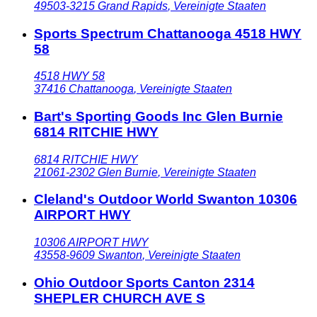
49503-3215
Grand Rapids
,
Vereinigte Staaten
Sports Spectrum Chattanooga 4518 HWY
58
4518 HWY 58
37416
Chattanooga
,
Vereinigte Staaten
Bart's Sporting Goods Inc Glen Burnie
6814 RITCHIE HWY
6814 RITCHIE HWY
21061-2302
Glen Burnie
,
Vereinigte Staaten
Cleland's Outdoor World Swanton 10306
AIRPORT HWY
10306 AIRPORT HWY
43558-9609
Swanton
,
Vereinigte Staaten
Ohio Outdoor Sports Canton 2314
SHEPLER CHURCH AVE S