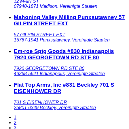
32 MAIN ST
07940-1871
Madison
,
Vereinigte Staaten
Mahoning Valley Milling Punxsutawney 57
GILPIN STREET EXT
57 GILPIN STREET EXT
15767-1941
Punxsutawney
,
Vereinigte Staaten
Em-roe Sptg Goods #830 Indianapolis
7920 GEORGETOWN RD STE 80
7920 GEORGETOWN RD STE 80
46268-5621
Indianapolis
,
Vereinigte Staaten
Flat Top Arms, Inc #831 Beckley 701 S
EISENHOWER DR
701 S EISENHOWER DR
25801-6349
Beckley
,
Vereinigte Staaten
1
2
3