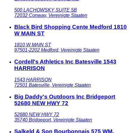
500 LACHOWSKY SUITE 5B
72032
Conway
,
Vereinigte Staaten
Black Bird Shopping Cente Medford 1810
W MAIN ST
1810 W MAIN ST
97501-2202
Medford
,
Vereinigte Staaten
Cordell's Athletics Inc Batesville 1543
HARRISON
1543 HARRISON
72501
Batesville
,
Vereinigte Staaten
Big Daddy's Outdoors Inc Bridgeport
52680 NEW HWY 72
52680 NEW HWY 72
35740
Bridgeport
,
Vereinigte Staaten
Salkeld & Son Bourbonnais 575 WM.