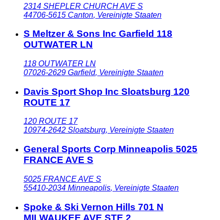
2314 SHEPLER CHURCH AVE S
44706-5615
Canton
,
Vereinigte Staaten
S Meltzer & Sons Inc Garfield 118
OUTWATER LN
118 OUTWATER LN
07026-2629
Garfield
,
Vereinigte Staaten
Davis Sport Shop Inc Sloatsburg 120
ROUTE 17
120 ROUTE 17
10974-2642
Sloatsburg
,
Vereinigte Staaten
General Sports Corp Minneapolis 5025
FRANCE AVE S
5025 FRANCE AVE S
55410-2034
Minneapolis
,
Vereinigte Staaten
Spoke & Ski Vernon Hills 701 N
MILWAUKEE AVE STE 2