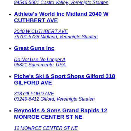
94546-5601
Castro Valley
,
Vereinigte Staaten
Athlete's World Inc Midland 2040 W
CUTHBERT AVE
2040 W CUTHBERT AVE
79701-5728
Midland
,
Vereinigte Staaten
Great Guns Inc
Do Not Use No Longer A
95821
Sacramento
,
USA
Piche's Ski & Sport Shops Gilford 318
GILFORD AVE
318 GILFORD AVE
03249-6412
Gilford
,
Vereinigte Staaten
Reynolds & Sons Grand Rapids 12
MONROE CENTER ST NE
12 MONROE CENTER ST NE