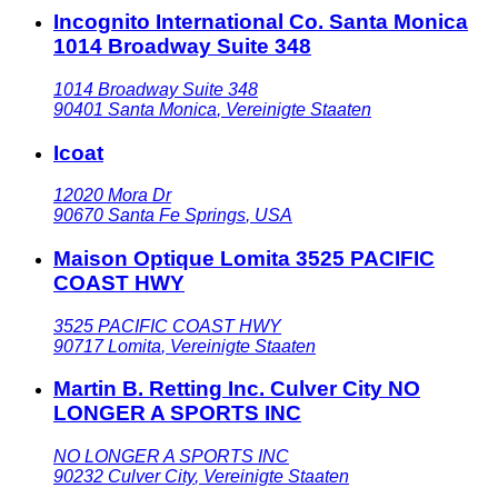
Incognito International Co. Santa Monica
1014 Broadway Suite 348
1014 Broadway Suite 348
90401
Santa Monica
,
Vereinigte Staaten
Icoat
12020 Mora Dr
90670
Santa Fe Springs
,
USA
Maison Optique Lomita 3525 PACIFIC
COAST HWY
3525 PACIFIC COAST HWY
90717
Lomita
,
Vereinigte Staaten
Martin B. Retting Inc. Culver City NO
LONGER A SPORTS INC
NO LONGER A SPORTS INC
90232
Culver City
,
Vereinigte Staaten