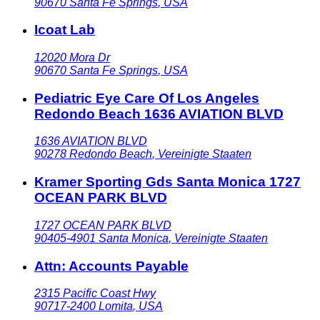
90670
Santa Fe Springs
,
USA
Icoat Lab
12020 Mora Dr
90670
Santa Fe Springs
,
USA
Pediatric Eye Care Of Los Angeles
Redondo Beach 1636 AVIATION BLVD
1636 AVIATION BLVD
90278
Redondo Beach
,
Vereinigte Staaten
Kramer Sporting Gds Santa Monica 1727
OCEAN PARK BLVD
1727 OCEAN PARK BLVD
90405-4901
Santa Monica
,
Vereinigte Staaten
Attn: Accounts Payable
2315 Pacific Coast Hwy
90717-2400
Lomita
,
USA