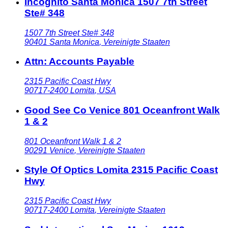
Incognito Santa Monica 1507 7th Street
Ste# 348
1507 7th Street Ste# 348
90401
Santa Monica
,
Vereinigte Staaten
Attn: Accounts Payable
2315 Pacific Coast Hwy
90717-2400
Lomita
,
USA
Good See Co Venice 801 Oceanfront Walk
1 & 2
801 Oceanfront Walk 1 & 2
90291
Venice
,
Vereinigte Staaten
Style Of Optics Lomita 2315 Pacific Coast
Hwy
2315 Pacific Coast Hwy
90717-2400
Lomita
,
Vereinigte Staaten