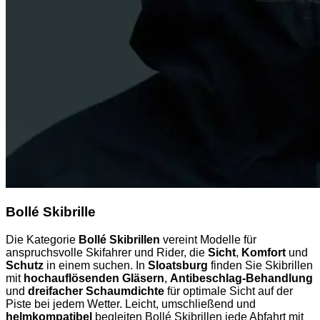
Bollé Skibrille
Die Kategorie
Bollé Skibrillen
vereint Modelle für
anspruchsvolle Skifahrer und Rider, die
Sicht
,
Komfort
und
Schutz
in einem suchen. In
Sloatsburg
finden Sie Skibrillen
mit
hochauflösenden Gläsern
,
Antibeschlag-Behandlung
und
dreifacher Schaumdichte
für optimale Sicht auf der
Piste bei jedem Wetter. Leicht, umschließend und
helmkompatibel
begleiten Bollé Skibrillen jede Abfahrt mit