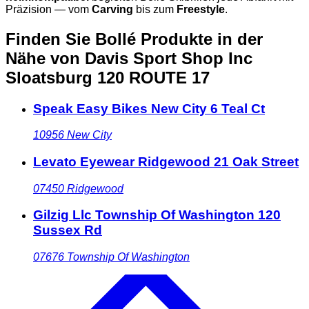
Präzision — vom
Carving
bis zum
Freestyle
.
Finden Sie Bollé Produkte in der
Nähe
von Davis Sport Shop Inc
Sloatsburg 120 ROUTE 17
Speak Easy Bikes New City 6 Teal Ct
10956
New City
Levato Eyewear Ridgewood 21 Oak Street
07450
Ridgewood
Gilzig Llc Township Of Washington 120
Sussex Rd
07676
Township Of Washington