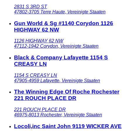
2831 S 3RD ST
47802-3705
Terre Haute
,
Vereinigte Staaten
Gun World & Sg #1140 Corydon 1126
HIGHWAY 62 NW
1126 HIGHWAY 62 NW
47112-1942
Corydon
,
Vereinigte Staaten
Black & Company Lafayette 1154 S
CREASY LN
1154 S CREASY LN
47905-4959
Lafayette
,
Vereinigte Staaten
The Winning Edge Of Roche Rochester
221 ROUCH PLACE DR
221 ROUCH PLACE DR
46975-8013
Rochester
,
Vereinigte Staaten
Locoli,inc Saint John 9119 WICKER AVE