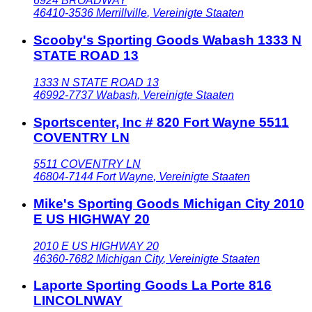
6924 BROADWAY
46410-3536
Merrillville
,
Vereinigte Staaten
Scooby's Sporting Goods Wabash 1333 N
STATE ROAD 13
1333 N STATE ROAD 13
46992-7737
Wabash
,
Vereinigte Staaten
Sportscenter, Inc # 820 Fort Wayne 5511
COVENTRY LN
5511 COVENTRY LN
46804-7144
Fort Wayne
,
Vereinigte Staaten
Mike's Sporting Goods Michigan City 2010
E US HIGHWAY 20
2010 E US HIGHWAY 20
46360-7682
Michigan City
,
Vereinigte Staaten
Laporte Sporting Goods La Porte 816
LINCOLNWAY