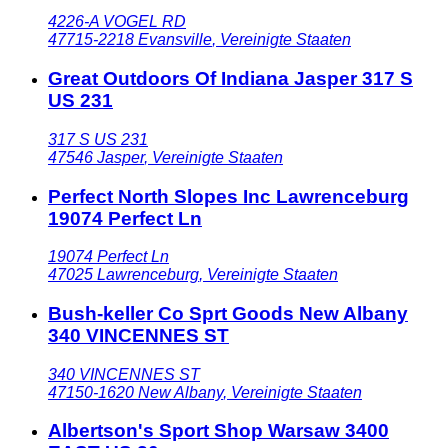
4226-A VOGEL RD
47715-2218
Evansville
,
Vereinigte Staaten
Great Outdoors Of Indiana Jasper 317 S
US 231
317 S US 231
47546
Jasper
,
Vereinigte Staaten
Perfect North Slopes Inc Lawrenceburg
19074 Perfect Ln
19074 Perfect Ln
47025
Lawrenceburg
,
Vereinigte Staaten
Bush-keller Co Sprt Goods New Albany
340 VINCENNES ST
340 VINCENNES ST
47150-1620
New Albany
,
Vereinigte Staaten
Albertson's Sport Shop Warsaw 3400