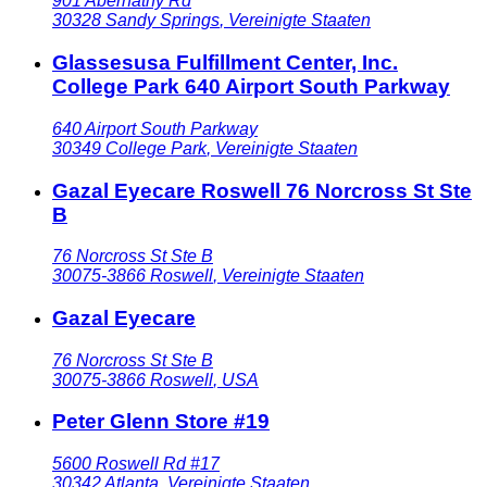
901 Abernathy Rd
30328
Sandy Springs
,
Vereinigte Staaten
Glassesusa Fulfillment Center, Inc.
College Park 640 Airport South Parkway
640 Airport South Parkway
30349
College Park
,
Vereinigte Staaten
Gazal Eyecare Roswell 76 Norcross St Ste
B
76 Norcross St Ste B
30075-3866
Roswell
,
Vereinigte Staaten
Gazal Eyecare
76 Norcross St Ste B
30075-3866
Roswell
,
USA
Peter Glenn Store #19
5600 Roswell Rd #17
30342
Atlanta
,
Vereinigte Staaten