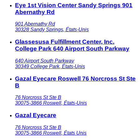
Eye 1st Vision Center Sandy Springs 901
Abernathy Rd
901 Abernathy Rd
30328
Sandy Springs
,
États-Unis
Glassesusa Fulfillment Center, Inc.
College Park 640 Airport South Parkway
640 Airport South Parkway
30349
College Park
,
États-Unis
Gazal Eyecare Roswell 76 Norcross St Ste
B
76 Norcross St Ste B
30075-3866
Roswell
,
États-Unis
Gazal Eyecare
76 Norcross St Ste B
30075-3866
Roswell
,
États Unis