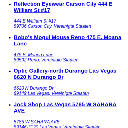
Reflection Eyewear Carson City 444 E
William St #17
444 E William St #17
89706
Carson City
,
Vereinigte Staaten
Bobo's Mogul Mouse Reno 475 E. Moana
Lane
475 E. Moana Lane
89502
Reno
,
Vereinigte Staaten
Optic Gallery-north Durango Las Vegas
6620 N Durango Dr
6620 N Durango Dr
89149
Las Vegas
,
Vereinigte Staaten
Jock Shop Las Vegas 5785 W SAHARA
AVE
5785 W SAHARA AVE
89146-3120
Las Vegas
,
Vereinigte Staaten