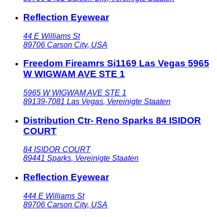
Reflection Eyewear
44 E Williams St
89706
Carson City
,
USA
Freedom Fireamrs Si1169 Las Vegas 5965
W WIGWAM AVE STE 1
5965 W WIGWAM AVE STE 1
89139-7081
Las Vegas
,
Vereinigte Staaten
Distribution Ctr- Reno Sparks 84 ISIDOR
COURT
84 ISIDOR COURT
89441
Sparks
,
Vereinigte Staaten
Reflection Eyewear
444 E Williams St
89706
Carson City
,
USA