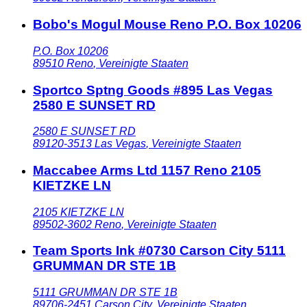
Bobo's Mogul Mouse Reno P.O. Box 10206
P.O. Box 10206
89510
Reno
,
Vereinigte Staaten
Sportco Sptng Goods #895 Las Vegas
2580 E SUNSET RD
2580 E SUNSET RD
89120-3513
Las Vegas
,
Vereinigte Staaten
Maccabee Arms Ltd 1157 Reno 2105
KIETZKE LN
2105 KIETZKE LN
89502-3602
Reno
,
Vereinigte Staaten
Team Sports Ink #0730 Carson City 5111
GRUMMAN DR STE 1B
5111 GRUMMAN DR STE 1B
89706-2451
Carson City
,
Vereinigte Staaten