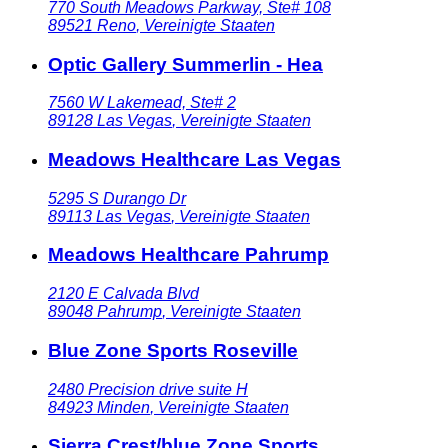
770 South Meadows Parkway, Ste# 108
89521
Reno
,
Vereinigte Staaten
Optic Gallery Summerlin - Hea
7560 W Lakemead, Ste# 2
89128
Las Vegas
,
Vereinigte Staaten
Meadows Healthcare Las Vegas
5295 S Durango Dr
89113
Las Vegas
,
Vereinigte Staaten
Meadows Healthcare Pahrump
2120 E Calvada Blvd
89048
Pahrump
,
Vereinigte Staaten
Blue Zone Sports Roseville
2480 Precision drive suite H
84923
Minden
,
Vereinigte Staaten
Sierra Crest/blue Zone Sports