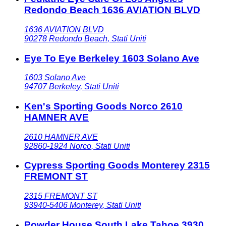
Redondo Beach 1636 AVIATION BLVD
1636 AVIATION BLVD
90278
Redondo Beach
,
Stati Uniti
Eye To Eye Berkeley 1603 Solano Ave
1603 Solano Ave
94707
Berkeley
,
Stati Uniti
Ken's Sporting Goods Norco 2610
HAMNER AVE
2610 HAMNER AVE
92860-1924
Norco
,
Stati Uniti
Cypress Sporting Goods Monterey 2315
FREMONT ST
2315 FREMONT ST
93940-5406
Monterey
,
Stati Uniti
Powder House South Lake Tahoe 3930