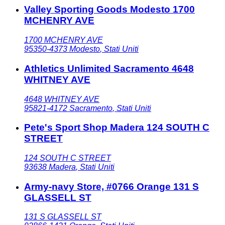
Valley Sporting Goods Modesto 1700
MCHENRY AVE
1700 MCHENRY AVE
95350-4373
Modesto
,
Stati Uniti
Athletics Unlimited Sacramento 4648
WHITNEY AVE
4648 WHITNEY AVE
95821-4172
Sacramento
,
Stati Uniti
Pete's Sport Shop Madera 124 SOUTH C
STREET
124 SOUTH C STREET
93638
Madera
,
Stati Uniti
Army-navy Store, #0766 Orange 131 S
GLASSELL ST
131 S GLASSELL ST