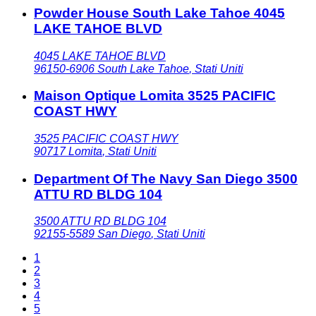
Powder House South Lake Tahoe 4045
LAKE TAHOE BLVD
4045 LAKE TAHOE BLVD
96150-6906
South Lake Tahoe
,
Stati Uniti
Maison Optique Lomita 3525 PACIFIC
COAST HWY
3525 PACIFIC COAST HWY
90717
Lomita
,
Stati Uniti
Department Of The Navy San Diego 3500
ATTU RD BLDG 104
3500 ATTU RD BLDG 104
92155-5589
San Diego
,
Stati Uniti
1
2
3
4
5