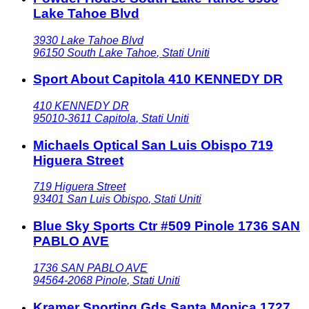
Lake Tahoe Blvd
3930 Lake Tahoe Blvd
96150
South Lake Tahoe
,
Stati Uniti
Sport About Capitola 410 KENNEDY DR
410 KENNEDY DR
95010-3611
Capitola
,
Stati Uniti
Michaels Optical San Luis Obispo 719
Higuera Street
719 Higuera Street
93401
San Luis Obispo
,
Stati Uniti
Blue Sky Sports Ctr #509 Pinole 1736 SAN
PABLO AVE
1736 SAN PABLO AVE
94564-2068
Pinole
,
Stati Uniti
Kramer Sporting Gds Santa Monica 1727