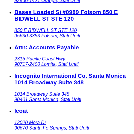
92866-1421
Orange
,
Stati Uniti
Bases Loaded Si #0989 Folsom 850 E
BIDWELL ST STE 120
850 E BIDWELL ST STE 120
95630-3353
Folsom
,
Stati Uniti
Attn: Accounts Payable
2315 Pacific Coast Hwy
90717-2400
Lomita
,
Stati Uniti
Incognito International Co. Santa Monica
1014 Broadway Suite 348
1014 Broadway Suite 348
90401
Santa Monica
,
Stati Uniti
Icoat
12020 Mora Dr
90670
Santa Fe Springs
,
Stati Uniti