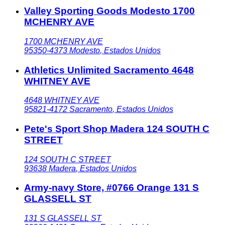
Valley Sporting Goods Modesto 1700
MCHENRY AVE
1700 MCHENRY AVE
95350-4373
Modesto
,
Estados Unidos
Athletics Unlimited Sacramento 4648
WHITNEY AVE
4648 WHITNEY AVE
95821-4172
Sacramento
,
Estados Unidos
Pete's Sport Shop Madera 124 SOUTH C
STREET
124 SOUTH C STREET
93638
Madera
,
Estados Unidos
Army-navy Store, #0766 Orange 131 S
GLASSELL ST
131 S GLASSELL ST