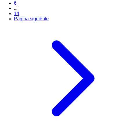
6
...
14
Página siguiente