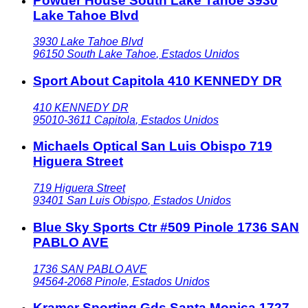
Powder House South Lake Tahoe 3930
Lake Tahoe Blvd
3930 Lake Tahoe Blvd
96150
South Lake Tahoe
,
Estados Unidos
Sport About Capitola 410 KENNEDY DR
410 KENNEDY DR
95010-3611
Capitola
,
Estados Unidos
Michaels Optical San Luis Obispo 719
Higuera Street
719 Higuera Street
93401
San Luis Obispo
,
Estados Unidos
Blue Sky Sports Ctr #509 Pinole 1736 SAN
PABLO AVE
1736 SAN PABLO AVE
94564-2068
Pinole
,
Estados Unidos
Kramer Sporting Gds Santa Monica 1727