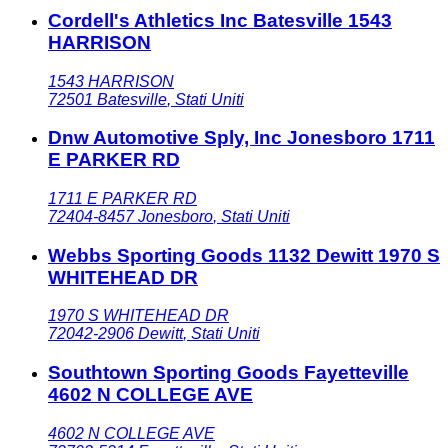
Cordell's Athletics Inc Batesville 1543
HARRISON
1543 HARRISON
72501
Batesville
,
Stati Uniti
Dnw Automotive Sply, Inc Jonesboro 1711
E PARKER RD
1711 E PARKER RD
72404-8457
Jonesboro
,
Stati Uniti
Webbs Sporting Goods 1132 Dewitt 1970 S
WHITEHEAD DR
1970 S WHITEHEAD DR
72042-2906
Dewitt
,
Stati Uniti
Southtown Sporting Goods Fayetteville
4602 N COLLEGE AVE
4602 N COLLEGE AVE