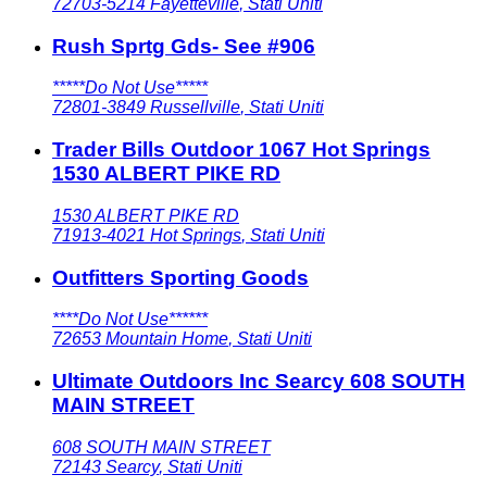
72703-5214
Fayetteville
,
Stati Uniti
Rush Sprtg Gds- See #906
*****Do Not Use*****
72801-3849
Russellville
,
Stati Uniti
Trader Bills Outdoor 1067 Hot Springs
1530 ALBERT PIKE RD
1530 ALBERT PIKE RD
71913-4021
Hot Springs
,
Stati Uniti
Outfitters Sporting Goods
****Do Not Use******
72653
Mountain Home
,
Stati Uniti
Ultimate Outdoors Inc Searcy 608 SOUTH
MAIN STREET
608 SOUTH MAIN STREET
72143
Searcy
,
Stati Uniti