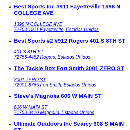
Best Sports Inc #911 Fayetteville 1398 N
COLLEGE AVE
1398 N COLLEGE AVE
72703-1911
Fayetteville
,
Estados Unidos
Best Sports #2 #912 Rogers 401 S 8TH ST
401 S 8TH ST
72756-4452
Rogers
,
Estados Unidos
The Tackle Box Fort Smith 3001 ZERO ST
3001 ZERO ST
72901-8765
Fort Smith
,
Estados Unidos
Steve's Magnolia 606 W MAIN ST
606 W MAIN ST
71753-3410
Magnolia
,
Estados Unidos
Ultimate Outdoors Inc Searcy 608 S MAIN