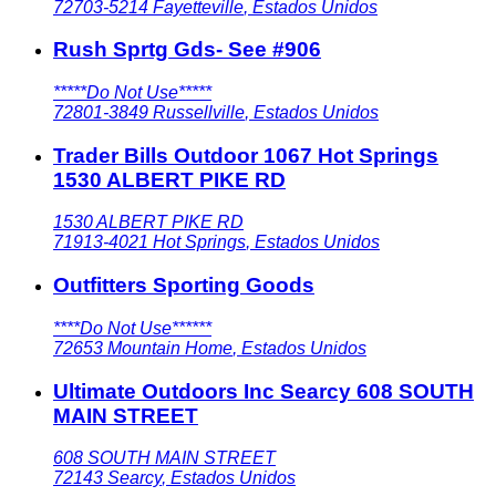
72703-5214
Fayetteville
,
Estados Unidos
Rush Sprtg Gds- See #906
*****Do Not Use*****
72801-3849
Russellville
,
Estados Unidos
Trader Bills Outdoor 1067 Hot Springs
1530 ALBERT PIKE RD
1530 ALBERT PIKE RD
71913-4021
Hot Springs
,
Estados Unidos
Outfitters Sporting Goods
****Do Not Use******
72653
Mountain Home
,
Estados Unidos
Ultimate Outdoors Inc Searcy 608 SOUTH
MAIN STREET
608 SOUTH MAIN STREET
72143
Searcy
,
Estados Unidos