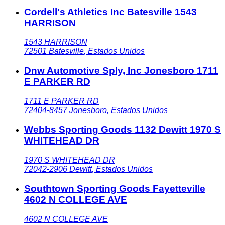
Cordell's Athletics Inc Batesville 1543
HARRISON
1543 HARRISON
72501
Batesville
,
Estados Unidos
Dnw Automotive Sply, Inc Jonesboro 1711
E PARKER RD
1711 E PARKER RD
72404-8457
Jonesboro
,
Estados Unidos
Webbs Sporting Goods 1132 Dewitt 1970 S
WHITEHEAD DR
1970 S WHITEHEAD DR
72042-2906
Dewitt
,
Estados Unidos
Southtown Sporting Goods Fayetteville
4602 N COLLEGE AVE
4602 N COLLEGE AVE