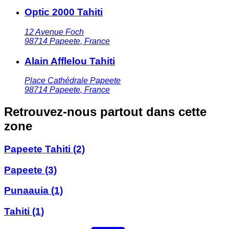
Optic 2000 Tahiti
12 Avenue Foch
98714
Papeete
,
France
Alain Afflelou Tahiti
Place Cathédrale Papeete
98714
Papeete
,
France
Retrouvez-nous partout dans cette
zone
Papeete Tahiti
(2)
Papeete
(3)
Punaauia
(1)
Tahiti
(1)