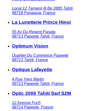
Local 12 Tamann Iti Bp 2885 Tahiti
98718
Punaauia
,
France
La Lunetterie Prince Hinoi
55 Av Du Regent Paraita
98713
Papeete Tahiti
,
France
Optimum Vision
Quartier Du Commerce Papeete
98713
Tahiti
,
France
Optique Lafayette
4 Rue Yves Martin
98713
Papeete Tahiti
,
France
Optic 2000 Tahiti Sarl S2M
12 Avenue Foch
98714
Papeete
,
France