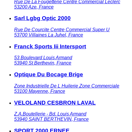
Rue De La Fougetterie Centre Commercial Leclerc
53200
Aze
,
France
Sarl Lgbg Optic 2000
Rue De Courcite Centre Commercial Super U
53700
Villaines La Juhel
,
France
Franck Sports Iii Intersport
53 Boulevard Louis Armand
53940
St Berthevin
,
France
Optique Du Bocage Brige
Zone Industrielle De L Huilerie Zone Commerciale
53100
Mayenne
,
France
VELOLAND CESBRON LAVAL
Z.A.Boutellerie - Bd. Louis Armand
53940
SAINT BERTHEVIN
,
France
SPORT 2000 ERNEE