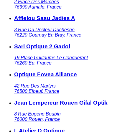
2 Place Des Marches
76390
Aumale
,
France
Afflelou Sasu Jadies A
3 Rue Du Docteur Duchesne
76220
Gournay En Bray
,
France
Sarl Optique 2 Gadol
19 Place Guillaume Le Conquerant
76260
Eu
,
France
Optique Fovea Alliance
42 Rue Des Martyrs
76500
Elbeuf
,
France
Jean Lempereur Rouen Gifal Optik
8 Rue Eugene Boubin
76000
Rouen
,
France
L Atelier D Optique