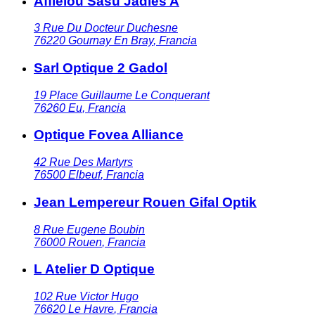
Afflelou Sasu Jadies A
3 Rue Du Docteur Duchesne
76220
Gournay En Bray
,
Francia
Sarl Optique 2 Gadol
19 Place Guillaume Le Conquerant
76260
Eu
,
Francia
Optique Fovea Alliance
42 Rue Des Martyrs
76500
Elbeuf
,
Francia
Jean Lempereur Rouen Gifal Optik
8 Rue Eugene Boubin
76000
Rouen
,
Francia
L Atelier D Optique
102 Rue Victor Hugo
76620
Le Havre
,
Francia