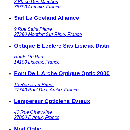
2 Place Des Marches
76390
Aumale
,
France
Sarl Le Goeland Alliance
9 Rue Saint Pierre
27290
Montfort Sur Risle
,
France
Optique E Leclerc Sas Lisieux Distri
Route De Paris
14100
Lisieux
,
France
Pont De L Arche Optique Optic 2000
15 Rue Jean Prieur
27340
Pont De L Arche
,
France
Lempereur Opticiens Evreux
40 Rue Chartraine
27000
Evreux
,
France
Mod Optic