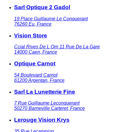
Sarl Optique 2 Gadol
19 Place Guillaume Le Conquerant
76260
Eu
,
France
Vision Store
Ccial Rives De L Orn 11 Rue De La Gare
14000
Caen
,
France
Optique Carnot
54 Boulevard Carnot
61200
Argentan
,
France
Sarl La Lunetterie Fine
7 Rue Guillaume Leconquerant
50270
Barneville Carteret
,
France
Lerouge Vision Krys
35 Rue Lecampion