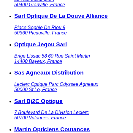
50400
Granville
,
France
Sarl Optique De La Douve Alliance
Place Sophie De Riou 9
50360
Picauville
,
France
Optique Jegou Sarl
Brige Lissac 58 60 Rue Saint Martin
14400
Bayeux
,
France
Sas Agneaux Distribution
Leclerc Optique Parc Odyssee Agneaux
50000
St Lo
,
France
Sarl Bj2C Optique
7 Boulevard De La Division Leclerc
50700
Valognes
,
France
Martin Opticiens Coutances