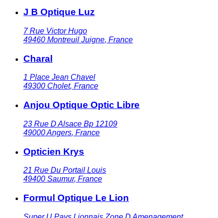
J B Optique Luz
7 Rue Victor Hugo
49460
Montreuil Juigne
,
France
Charal
1 Place Jean Chavel
49300
Cholet
,
France
Anjou Optique Optic Libre
23 Rue D Alsace Bp 12109
49000
Angers
,
France
Opticien Krys
21 Rue Du Portail Louis
49400
Saumur
,
France
Formul Optique Le Lion
Super U Pays Lionnais Zone D Amenagement