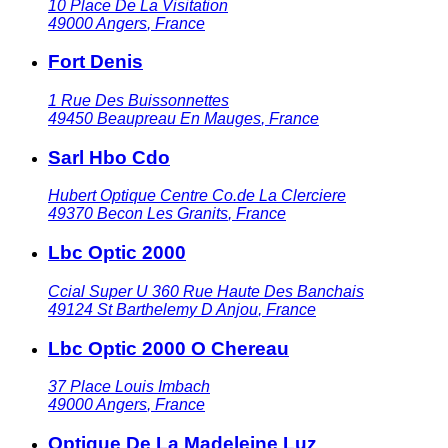
10 Place De La Visitation
49000
Angers
,
France
Fort Denis
1 Rue Des Buissonnettes
49450
Beaupreau En Mauges
,
France
Sarl Hbo Cdo
Hubert Optique Centre Co.de La Clerciere
49370
Becon Les Granits
,
France
Lbc Optic 2000
Ccial Super U 360 Rue Haute Des Banchais
49124
St Barthelemy D Anjou
,
France
Lbc Optic 2000 O Chereau
37 Place Louis Imbach
49000
Angers
,
France
Optique De La Madeleine Luz