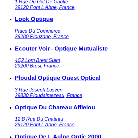
1 Rue Du Gal De Gaulle
29120
Pont L Abbe
,
France
Look Optique
Place Du Commerce
29280
Plouzane
,
France
Ecouter Voir - Optique Mutualiste
4Q2 Lom Brest Siam
29200
Brest
,
France
Ploudal Optique Ouest Optical
3 Rue Joseph Lusven
29830
Ploudalmezeau
,
France
Optique Du Chateau Afflelou
12 B Rue Du Chateau
29120
Pont L Abbe
,
France
Optique De L Aulne Optic 2000