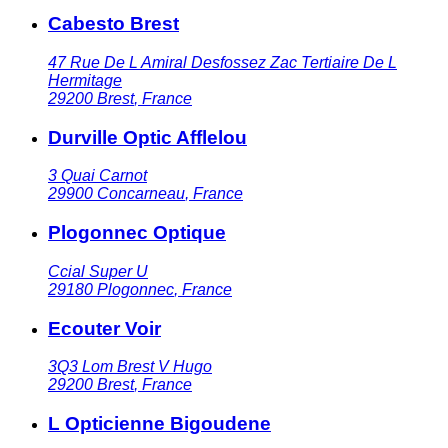
Cabesto Brest
47 Rue De L Amiral Desfossez Zac Tertiaire De L
Hermitage
29200
Brest
,
France
Durville Optic Afflelou
3 Quai Carnot
29900
Concarneau
,
France
Plogonnec Optique
Ccial Super U
29180
Plogonnec
,
France
Ecouter Voir
3Q3 Lom Brest V Hugo
29200
Brest
,
France
L Opticienne Bigoudene