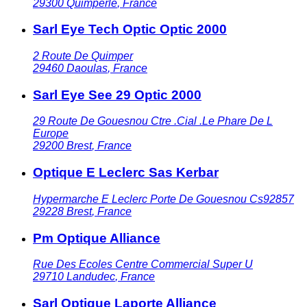
29300
Quimperle
,
France
Sarl Eye Tech Optic Optic 2000
2 Route De Quimper
29460
Daoulas
,
France
Sarl Eye See 29 Optic 2000
29 Route De Gouesnou Ctre .Cial .Le Phare De L
Europe
29200
Brest
,
France
Optique E Leclerc Sas Kerbar
Hypermarche E Leclerc Porte De Gouesnou Cs92857
29228
Brest
,
France
Pm Optique Alliance
Rue Des Ecoles Centre Commercial Super U
29710
Landudec
,
France
Sarl Optique Laporte Alliance