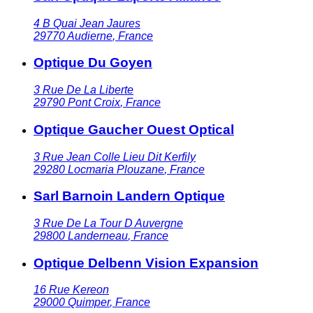
4 B Quai Jean Jaures
29770
Audierne
,
France
Optique Du Goyen
3 Rue De La Liberte
29790
Pont Croix
,
France
Optique Gaucher Ouest Optical
3 Rue Jean Colle Lieu Dit Kerfily
29280
Locmaria Plouzane
,
France
Sarl Barnoin Landern Optique
3 Rue De La Tour D Auvergne
29800
Landerneau
,
France
Optique Delbenn Vision Expansion
16 Rue Kereon
29000
Quimper
,
France