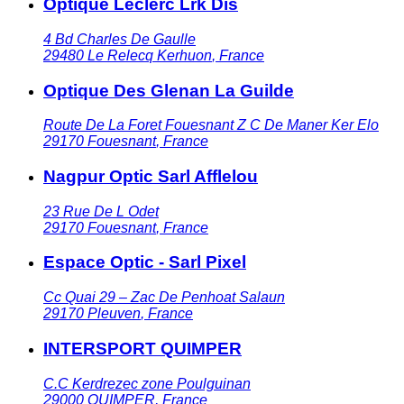
Optique Leclerc Lrk Dis
4 Bd Charles De Gaulle
29480
Le Relecq Kerhuon
,
France
Optique Des Glenan La Guilde
Route De La Foret Fouesnant Z C De Maner Ker Elo
29170
Fouesnant
,
France
Nagpur Optic Sarl Afflelou
23 Rue De L Odet
29170
Fouesnant
,
France
Espace Optic - Sarl Pixel
Cc Quai 29 – Zac De Penhoat Salaun
29170
Pleuven
,
France
INTERSPORT QUIMPER
C.C Kerdrezec zone Poulguinan
29000
QUIMPER
,
France