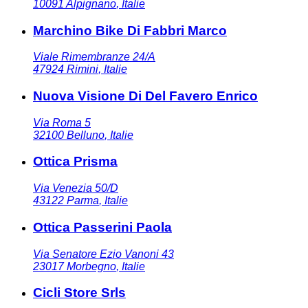
10091
Alpignano
,
Italie
Marchino Bike Di Fabbri Marco
Viale Rimembranze 24/A
47924
Rimini
,
Italie
Nuova Visione Di Del Favero Enrico
Via Roma 5
32100
Belluno
,
Italie
Ottica Prisma
Via Venezia 50/D
43122
Parma
,
Italie
Ottica Passerini Paola
Via Senatore Ezio Vanoni 43
23017
Morbegno
,
Italie
Cicli Store Srls