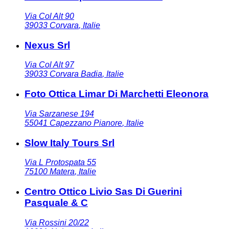
Via Col Alt 90
39033
Corvara
,
Italie
Nexus Srl
Via Col Alt 97
39033
Corvara Badia
,
Italie
Foto Ottica Limar Di Marchetti Eleonora
Via Sarzanese 194
55041
Capezzano Pianore
,
Italie
Slow Italy Tours Srl
Via L Protospata 55
75100
Matera
,
Italie
Centro Ottico Livio Sas Di Guerini
Pasquale & C
Via Rossini 20/22