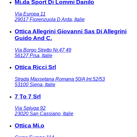
Mi.da Sport Di Lommi Danilo
Via Europa 11
29017
Fiorenzuola D Arda
,
Italie
Ottica Allegrini Giovanni Sas Di Allegrini
Guido And C.
Via Borgo Stretto Nr.47 49
56127
Pisa
,
Italie
Ottica Ricci Srl
Strada Massetana Romana 50/A Int.52/53
53100
Siena
,
Italie
7 To 7 Srl
Via Spluga 92
23020
San Cassiano
,
Italie
Ottica Mi.o