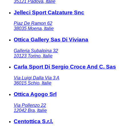
35121
Padova
,
Italie
Jelleci Sport Calzature Snc
Piaz De Ramon 62
38035
Moena
,
Italie
Ottica Gallery Sas Di Viviana
Galleria Subalpina 32
10123
Torino
,
Italie
Carla Sport Di Sergio Croce And C. Sas
Via Luigi Dalla Via 3 A
36015
Schio
,
Italie
Ottica Agogo Srl
Via Pollenzo 22
12042
Bra
,
Italie
Centottica S.r.l.