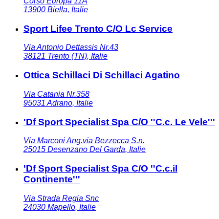
Corso Europa 11A
13900
Biella
,
Italie
Sport Lifee Trento C/O Lc Service
Via Antonio Dettassis Nr.43
38121
Trento (TN)
,
Italie
Ottica Schillaci Di Schillaci Agatino
Via Catania Nr.358
95031
Adrano
,
Italie
'Df Sport Specialist Spa C/O ''C.c. Le Vele'''
Via Marconi Ang.via Bezzecca S.n.
25015
Desenzano Del Garda
,
Italie
'Df Sport Specialist Spa C/O ''C.c.il
Continente'''
Via Strada Regia Snc
24030
Mapello
,
Italie