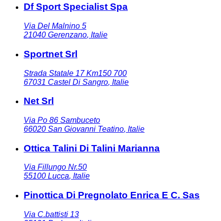
Df Sport Specialist Spa
Via Del Malnino 5
21040
Gerenzano
,
Italie
Sportnet Srl
Strada Statale 17 Km150 700
67031
Castel Di Sangro
,
Italie
Net Srl
Via Po 86 Sambuceto
66020
San Giovanni Teatino
,
Italie
Ottica Talini Di Talini Marianna
Via Fillungo Nr.50
55100
Lucca
,
Italie
Pinottica Di Pregnolato Enrica E C. Sas
Via C.battisti 13