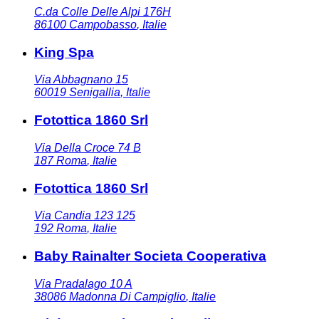
C.da Colle Delle Alpi 176H
86100
Campobasso
,
Italie
King Spa
Via Abbagnano 15
60019
Senigallia
,
Italie
Fotottica 1860 Srl
Via Della Croce 74 B
187
Roma
,
Italie
Fotottica 1860 Srl
Via Candia 123 125
192
Roma
,
Italie
Baby Rainalter Societa Cooperativa
Via Pradalago 10 A
38086
Madonna Di Campiglio
,
Italie