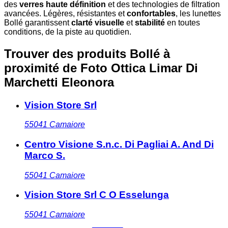
des
verres haute définition
et des technologies de filtration
avancées. Légères, résistantes et
confortables
, les lunettes
Bollé garantissent
clarté visuelle
et
stabilité
en toutes
conditions, de la piste au quotidien.
Trouver des produits Bollé à
proximité
de Foto Ottica Limar Di
Marchetti Eleonora
Vision Store Srl
55041
Camaiore
Centro Visione S.n.c. Di Pagliai A. And Di
Marco S.
55041
Camaiore
Vision Store Srl C O Esselunga
55041
Camaiore