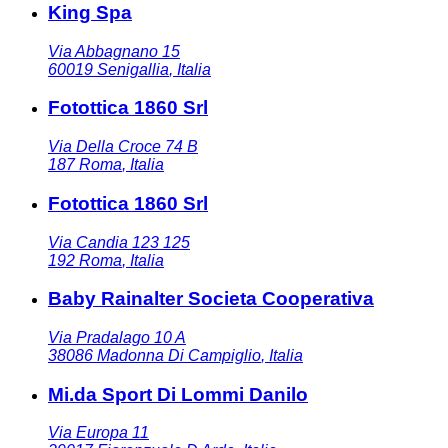
King Spa
Via Abbagnano 15
60019
Senigallia
,
Italia
Fotottica 1860 Srl
Via Della Croce 74 B
187
Roma
,
Italia
Fotottica 1860 Srl
Via Candia 123 125
192
Roma
,
Italia
Baby Rainalter Societa Cooperativa
Via Pradalago 10 A
38086
Madonna Di Campiglio
,
Italia
Mi.da Sport Di Lommi Danilo
Via Europa 11