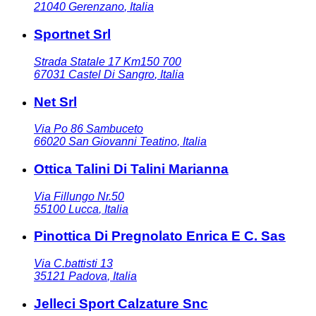
21040
Gerenzano
,
Italia
Sportnet Srl
Strada Statale 17 Km150 700
67031
Castel Di Sangro
,
Italia
Net Srl
Via Po 86 Sambuceto
66020
San Giovanni Teatino
,
Italia
Ottica Talini Di Talini Marianna
Via Fillungo Nr.50
55100
Lucca
,
Italia
Pinottica Di Pregnolato Enrica E C. Sas
Via C.battisti 13
35121
Padova
,
Italia
Jelleci Sport Calzature Snc