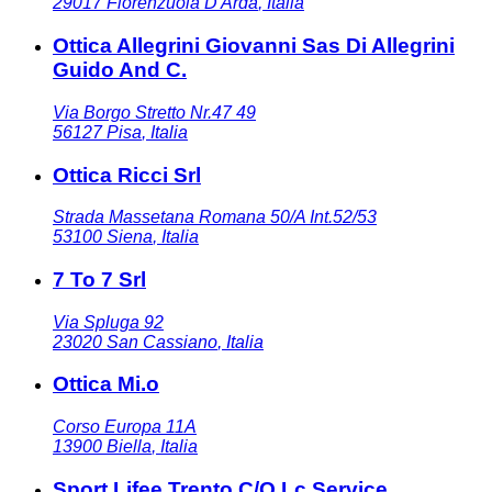
29017
Fiorenzuola D Arda
,
Italia
Ottica Allegrini Giovanni Sas Di Allegrini
Guido And C.
Via Borgo Stretto Nr.47 49
56127
Pisa
,
Italia
Ottica Ricci Srl
Strada Massetana Romana 50/A Int.52/53
53100
Siena
,
Italia
7 To 7 Srl
Via Spluga 92
23020
San Cassiano
,
Italia
Ottica Mi.o
Corso Europa 11A
13900
Biella
,
Italia
Sport Lifee Trento C/O Lc Service