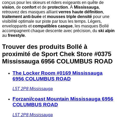
conçus pour les skieurs et riders exigeants en quête de
vision
, de
confort
et de
protection
. À
Mississauga
,
retrouvez des masques alliant
verres haute définition
,
traitement anti-buée
et
mousses triple densité
pour une
visibilité optimale sur piste par tous les temps. Légers,
enveloppants et
compatibles casque
, les masques Bollé
accompagnent chaque descente avec précision, du
ski alpin
au
freestyle
.
Trouver des produits Bollé à
proximité
de Sport Chek Store #0375
Mississauga 6956 COLUMBUS ROAD
The Locker Room #0169 Mississauga
6956 COLUMBUS ROAD
L5T 2P8
Mississauga
Forzani/coast Mountain Mississauga 6956
COLUMBUS ROAD
L5T 2P8
Mississauga