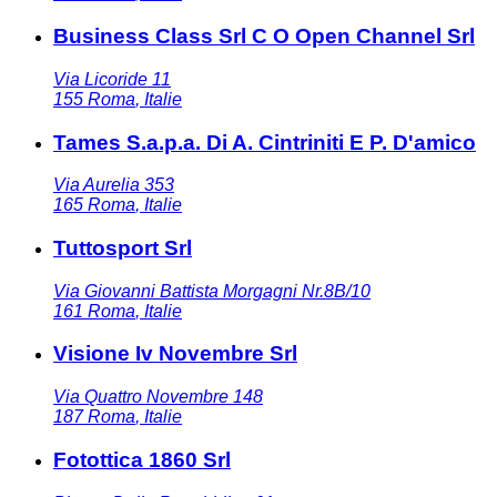
Business Class Srl C O Open Channel Srl
Via Licoride 11
155
Roma
,
Italie
Tames S.a.p.a. Di A. Cintriniti E P. D'amico
Via Aurelia 353
165
Roma
,
Italie
Tuttosport Srl
Via Giovanni Battista Morgagni Nr.8B/10
161
Roma
,
Italie
Visione Iv Novembre Srl
Via Quattro Novembre 148
187
Roma
,
Italie
Fotottica 1860 Srl