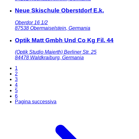
Neue Skischule Oberstdorf E.k.
Oberdor 16 1/2
87538
Obermaiselstein
,
Germania
Optik Matt Gmbh Und Co Kg Fil. 44
(Optik Studio Maierth) Berliner Str. 25
84478
Waldkraiburg
,
Germania
1
2
3
4
5
6
Pagina successiva