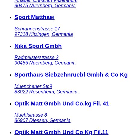
Inhaber. Christian Vitzehthum
90475
Nuernberg
,
Germania
Sport Matthaei
Schrannenstrasse 17
97318
Kitzingen
,
Germania
Nika Sport Gmbh
Radmeisterstrasse 2
90455
Nuernberg
,
Germania
Sporthaus Siebzehnruebl Gmbh & Co Kg
Muenchener Str.9
83022
Rosenheim
,
Germania
Optik Matt Gmbh Und Co.kg Fil. 41
Muehlstrasse 8
86907
Diessen
,
Germania
Optik Matt Gmbh Und Co Kg Fil.11