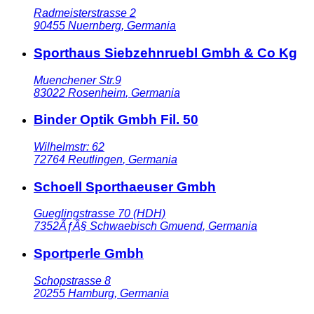
Radmeisterstrasse 2
90455
Nuernberg
,
Germania
Sporthaus Siebzehnruebl Gmbh & Co Kg
Muenchener Str.9
83022
Rosenheim
,
Germania
Binder Optik Gmbh Fil. 50
Wilhelmstr: 62
72764
Reutlingen
,
Germania
Schoell Sporthaeuser Gmbh
Gueglingstrasse 70 (HDH)
7352ÃƒÂ§
Schwaebisch Gmuend
,
Germania
Sportperle Gmbh
Schopstrasse 8
20255
Hamburg
,
Germania