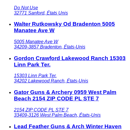
Do Not Use
32771
Sanford
,
États Unis
Walter Rutkowsky Od Bradenton 5005
Manatee Ave W
5005 Manatee Ave W
34209-3857
Bradenton
,
États-Unis
Gordon Crawford Lakewood Ranch 15303
Linn Park Ter.
15303 Linn Park Ter.
34202
Lakewood Ranch
,
États-Unis
Gator Guns & Archery 0959 West Palm
Beach 2154 ZIP CODE PL STE 7
2154 ZIP CODE PL STE 7
33409-3126
West Palm Beach
,
États-Unis
Lead Feather Guns & Arch Winter Haven