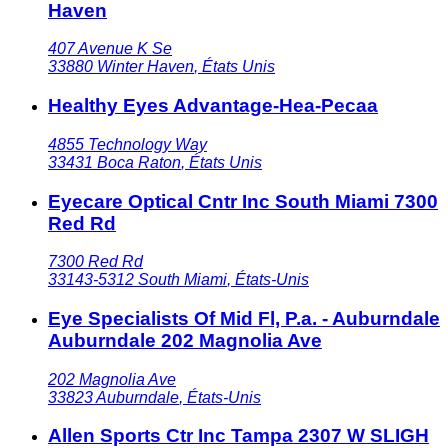
Haven
407 Avenue K Se
33880
Winter Haven
,
États Unis
Healthy Eyes Advantage-Hea-Pecaa
4855 Technology Way
33431
Boca Raton
,
États Unis
Eyecare Optical Cntr Inc South Miami 7300
Red Rd
7300 Red Rd
33143-5312
South Miami
,
États-Unis
Eye Specialists Of Mid Fl, P.a. - Auburndale
Auburndale 202 Magnolia Ave
202 Magnolia Ave
33823
Auburndale
,
États-Unis
Allen Sports Ctr Inc Tampa 2307 W SLIGH