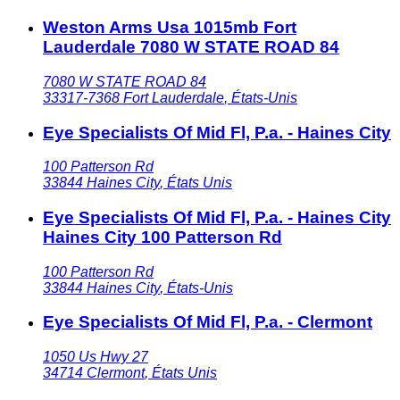
Weston Arms Usa 1015mb Fort
Lauderdale 7080 W STATE ROAD 84
7080 W STATE ROAD 84
33317-7368
Fort Lauderdale
,
États-Unis
Eye Specialists Of Mid Fl, P.a. - Haines City
100 Patterson Rd
33844
Haines City
,
États Unis
Eye Specialists Of Mid Fl, P.a. - Haines City
Haines City 100 Patterson Rd
100 Patterson Rd
33844
Haines City
,
États-Unis
Eye Specialists Of Mid Fl, P.a. - Clermont
1050 Us Hwy 27
34714
Clermont
,
États Unis