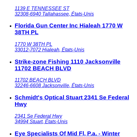
1139 E TENNESSEE ST
32308-6940
Tallahassee
,
États-Unis
Florida Gun Center Inc Hialeah 1770 W
38TH PL
1770 W 38TH PL
33012-7072
Hialeah
,
États-Unis
Strike-zone Fishing 1110 Jacksonville
11702 BEACH BLVD
11702 BEACH BLVD
32246-6608
Jacksonville
,
États-Unis
Schmidt's Optical Stuart 2341 Se Federal
Hwy
2341 Se Federal Hwy
34994
Stuart
,
États-Unis
Eye Specialists Of Mid Fl, P.a. - Winter