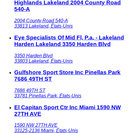
Highlands Lakeland 2004 County Road
540-A
2004 County Road 540-A
33813
Lakeland
,
États-Unis
Eye Specialists Of Mid Fl, P.a. - Lakeland
Harden Lakeland 3350 Harden Blvd
3350 Harden Blvd
33803
Lakeland
,
États-Unis
Gulfshore Sport Store Inc Pinellas Park
7686 49TH ST
7686 49TH ST
33781
Pinellas Park
,
États-Unis
El Capitan Sport Ctr Inc Miami 1590 NW
27TH AVE
1590 NW 27TH AVE
33125-2136
Miami
,
États-Unis