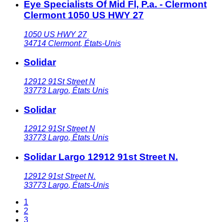
Eye Specialists Of Mid Fl, P.a. - Clermont
Clermont 1050 US HWY 27
1050 US HWY 27
34714
Clermont
,
États-Unis
Solidar
12912 91St Street N
33773
Largo
,
États Unis
Solidar
12912 91St Street N
33773
Largo
,
États Unis
Solidar Largo 12912 91st Street N.
12912 91st Street N.
33773
Largo
,
États-Unis
1
2
3