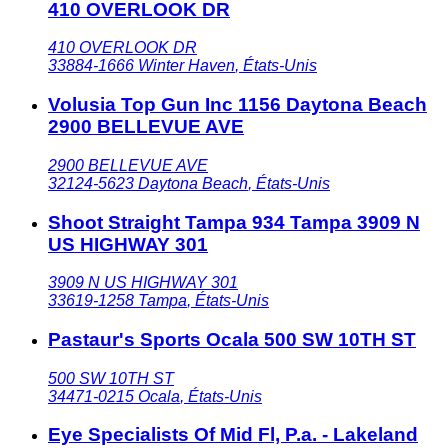
410 OVERLOOK DR
410 OVERLOOK DR
33884-1666
Winter Haven
,
États-Unis
Volusia Top Gun Inc 1156 Daytona Beach
2900 BELLEVUE AVE
2900 BELLEVUE AVE
32124-5623
Daytona Beach
,
États-Unis
Shoot Straight Tampa 934 Tampa 3909 N
US HIGHWAY 301
3909 N US HIGHWAY 301
33619-1258
Tampa
,
États-Unis
Pastaur's Sports Ocala 500 SW 10TH ST
500 SW 10TH ST
34471-0215
Ocala
,
États-Unis
Eye Specialists Of Mid Fl, P.a. - Lakeland