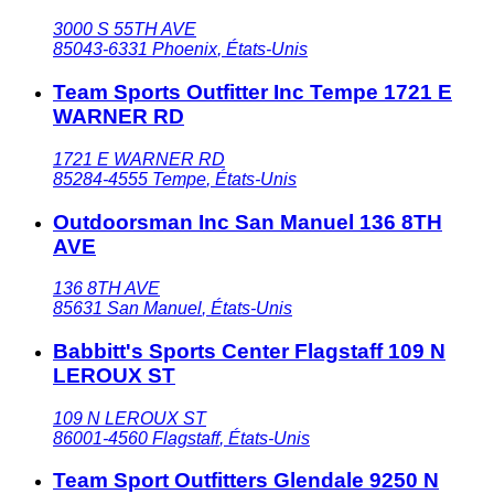
3000 S 55TH AVE
85043-6331
Phoenix
,
États-Unis
Team Sports Outfitter Inc Tempe 1721 E
WARNER RD
1721 E WARNER RD
85284-4555
Tempe
,
États-Unis
Outdoorsman Inc San Manuel 136 8TH
AVE
136 8TH AVE
85631
San Manuel
,
États-Unis
Babbitt's Sports Center Flagstaff 109 N
LEROUX ST
109 N LEROUX ST
86001-4560
Flagstaff
,
États-Unis
Team Sport Outfitters Glendale 9250 N