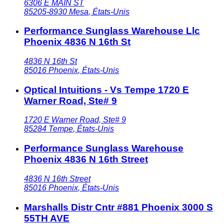
6306 E MAIN ST
85205-8930
Mesa
,
États-Unis
Performance Sunglass Warehouse Llc
Phoenix 4836 N 16th St
4836 N 16th St
85016
Phoenix
,
États-Unis
Optical Intuitions - Vs Tempe 1720 E
Warner Road, Ste# 9
1720 E Warner Road, Ste# 9
85284
Tempe
,
États-Unis
Performance Sunglass Warehouse
Phoenix 4836 N 16th Street
4836 N 16th Street
85016
Phoenix
,
États-Unis
Marshalls Distr Cntr #881 Phoenix 3000 S
55TH AVE