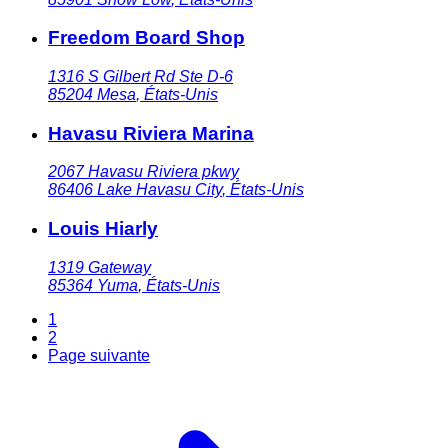
Freedom Board Shop
1316 S Gilbert Rd Ste D-6
85204
Mesa
,
États-Unis
Havasu Riviera Marina
2067 Havasu Riviera pkwy
86406
Lake Havasu City
,
États-Unis
Louis Hiarly
1319 Gateway
85364
Yuma
,
États-Unis
1
2
Page suivante