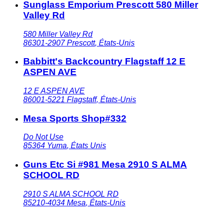
Sunglass Emporium Prescott 580 Miller
Valley Rd
580 Miller Valley Rd
86301-2907
Prescott
,
États-Unis
Babbitt's Backcountry Flagstaff 12 E
ASPEN AVE
12 E ASPEN AVE
86001-5221
Flagstaff
,
États-Unis
Mesa Sports Shop#332
Do Not Use
85364
Yuma
,
États Unis
Guns Etc Si #981 Mesa 2910 S ALMA
SCHOOL RD
2910 S ALMA SCHOOL RD
85210-4034
Mesa
,
États-Unis