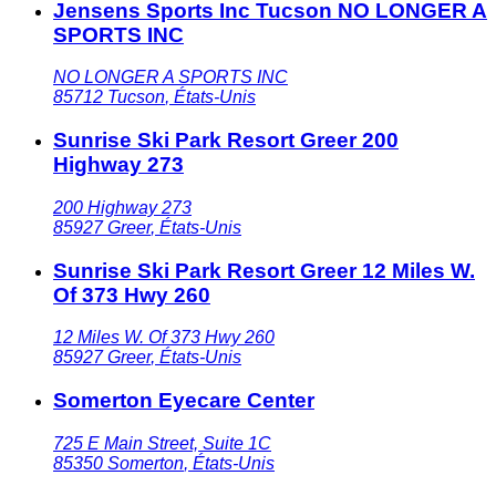
Jensens Sports Inc Tucson NO LONGER A
SPORTS INC
NO LONGER A SPORTS INC
85712
Tucson
,
États-Unis
Sunrise Ski Park Resort Greer 200
Highway 273
200 Highway 273
85927
Greer
,
États-Unis
Sunrise Ski Park Resort Greer 12 Miles W.
Of 373 Hwy 260
12 Miles W. Of 373 Hwy 260
85927
Greer
,
États-Unis
Somerton Eyecare Center
725 E Main Street, Suite 1C
85350
Somerton
,
États-Unis