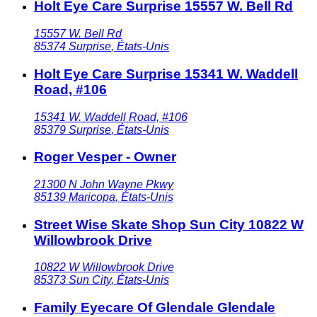
Holt Eye Care Surprise 15557 W. Bell Rd
15557 W. Bell Rd
85374
Surprise
,
États-Unis
Holt Eye Care Surprise 15341 W. Waddell
Road, #106
15341 W. Waddell Road, #106
85379
Surprise
,
États-Unis
Roger Vesper - Owner
21300 N John Wayne Pkwy
85139
Maricopa
,
États-Unis
Street Wise Skate Shop Sun City 10822 W
Willowbrook Drive
10822 W Willowbrook Drive
85373
Sun City
,
États-Unis
Family Eyecare Of Glendale Glendale