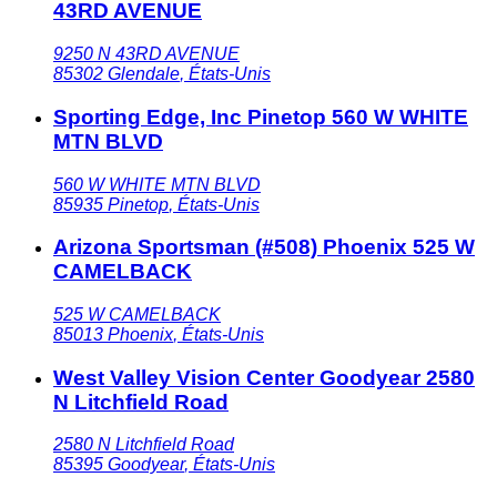
43RD AVENUE
9250 N 43RD AVENUE
85302
Glendale
,
États-Unis
Sporting Edge, Inc Pinetop 560 W WHITE
MTN BLVD
560 W WHITE MTN BLVD
85935
Pinetop
,
États-Unis
Arizona Sportsman (#508) Phoenix 525 W
CAMELBACK
525 W CAMELBACK
85013
Phoenix
,
États-Unis
West Valley Vision Center Goodyear 2580
N Litchfield Road
2580 N Litchfield Road
85395
Goodyear
,
États-Unis