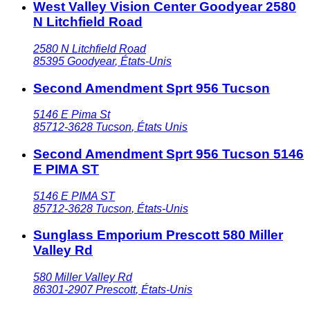
West Valley Vision Center Goodyear 2580
N Litchfield Road
2580 N Litchfield Road
85395
Goodyear
,
États-Unis
Second Amendment Sprt 956 Tucson
5146 E Pima St
85712-3628
Tucson
,
États Unis
Second Amendment Sprt 956 Tucson 5146
E PIMA ST
5146 E PIMA ST
85712-3628
Tucson
,
États-Unis
Sunglass Emporium Prescott 580 Miller
Valley Rd
580 Miller Valley Rd
86301-2907
Prescott
,
États-Unis