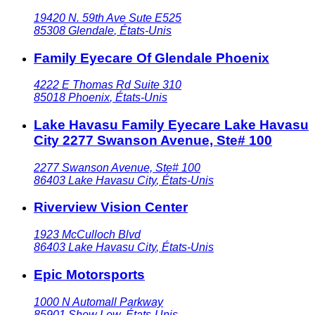
19420 N. 59th Ave Sute E525
85308
Glendale
,
États-Unis
Family Eyecare Of Glendale Phoenix
4222 E Thomas Rd Suite 310
85018
Phoenix
,
États-Unis
Lake Havasu Family Eyecare Lake Havasu
City 2277 Swanson Avenue, Ste# 100
2277 Swanson Avenue, Ste# 100
86403
Lake Havasu City
,
États-Unis
Riverview Vision Center
1923 McCulloch Blvd
86403
Lake Havasu City
,
États-Unis
Epic Motorsports
1000 N Automall Parkway
85901
Show Low
,
États-Unis