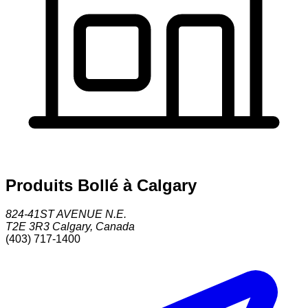
Produits Bollé à Calgary
824-41ST AVENUE N.E.
T2E 3R3
Calgary
,
Canada
(403) 717-1400