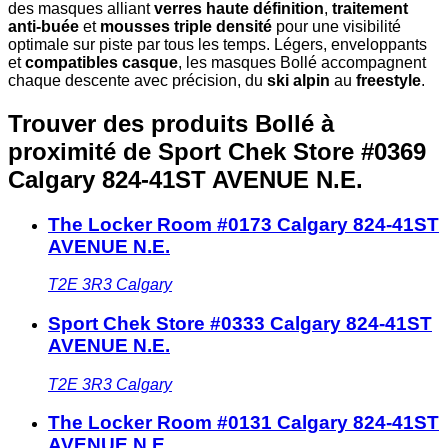
des masques alliant
verres haute définition
,
traitement
anti-buée
et
mousses triple densité
pour une visibilité
optimale sur piste par tous les temps. Légers, enveloppants
et
compatibles casque
, les masques Bollé accompagnent
chaque descente avec précision, du
ski alpin
au
freestyle
.
Trouver des produits Bollé à
proximité
de Sport Chek Store #0369
Calgary 824-41ST AVENUE N.E.
The Locker Room #0173 Calgary 824-41ST
AVENUE N.E.
T2E 3R3
Calgary
Sport Chek Store #0333 Calgary 824-41ST
AVENUE N.E.
T2E 3R3
Calgary
The Locker Room #0131 Calgary 824-41ST
AVENUE N.E.