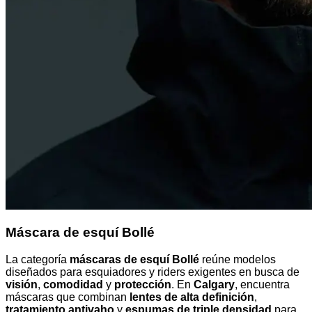
Máscara de esquí Bollé
La categoría
máscaras de esquí Bollé
reúne modelos
diseñados para esquiadores y riders exigentes en busca de
visión
,
comodidad
y
protección
. En
Calgary
, encuentra
máscaras que combinan
lentes de alta definición
,
tratamiento antivaho
y
espumas de triple densidad
para