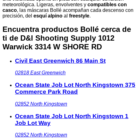
meteorológica. Ligeras, envolventes y
compatibles con
casco
, las máscaras Bollé acompañan cada descenso con
precisión, del
esquí alpino
al
freestyle
.
Encuentra productos Bollé cerca de
ti
de D&l Shooting Supply 1012
Warwick 3314 W SHORE RD
Civil East Greenwich 86 Main St
02818
East Greenwich
Ocean State Job Lot North Kingstown 375
Commerce Park Road
02852
North Kingstown
Ocean State Job Lot North Kingstown 1
Job Lot Way
02852
North Kingstown