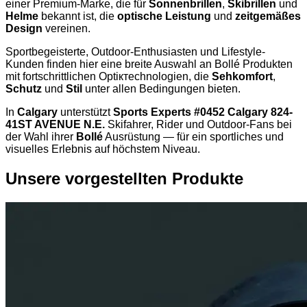
einer Premium-Marke, die für
Sonnenbrillen
,
Skibrillen
und
Helme
bekannt ist, die
optische Leistung
und
zeitgemäßes
Design
vereinen.
Sportbegeisterte, Outdoor-Enthusiasten und Lifestyle-
Kunden finden hier eine breite Auswahl an Bollé Produkten
mit fortschrittlichen Optiктechnologien, die
Sehkomfort
,
Schutz
und
Stil
unter allen Bedingungen bieten.
In
Calgary
unterstützt
Sports Experts #0452 Calgary 824-
41ST AVENUE N.E.
Skifahrer, Rider und Outdoor-Fans bei
der Wahl ihrer
Bollé
Ausrüstung — für ein sportliches und
visuelles Erlebnis auf höchstem Niveau.
Unsere vorgestellten Produkte