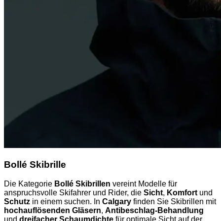
Bollé Skibrille
Die Kategorie
Bollé Skibrillen
vereint Modelle für
anspruchsvolle Skifahrer und Rider, die
Sicht
,
Komfort
und
Schutz
in einem suchen. In
Calgary
finden Sie Skibrillen mit
hochauflösenden Gläsern
,
Antibeschlag-Behandlung
und
dreifacher Schaumdichte
für optimale Sicht auf der