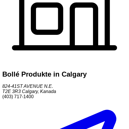
Bollé Produkte in Calgary
824-41ST AVENUE N.E.
T2E 3R3
Calgary
,
Kanada
(403) 717-1400