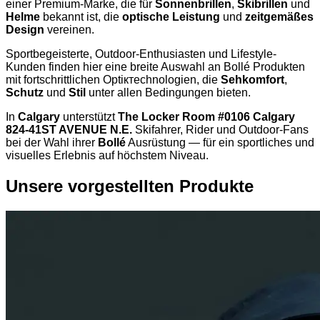
einer Premium-Marke, die für
Sonnenbrillen
,
Skibrillen
und
Helme
bekannt ist, die
optische Leistung
und
zeitgemäßes
Design
vereinen.
Sportbegeisterte, Outdoor-Enthusiasten und Lifestyle-
Kunden finden hier eine breite Auswahl an Bollé Produkten
mit fortschrittlichen Optiктechnologien, die
Sehkomfort
,
Schutz
und
Stil
unter allen Bedingungen bieten.
In
Calgary
unterstützt
The Locker Room #0106 Calgary
824-41ST AVENUE N.E.
Skifahrer, Rider und Outdoor-Fans
bei der Wahl ihrer
Bollé
Ausrüstung — für ein sportliches und
visuelles Erlebnis auf höchstem Niveau.
Unsere vorgestellten Produkte