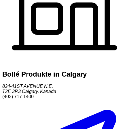
Bollé Produkte in Calgary
824-41ST AVENUE N.E.
T2E 3R3
Calgary
,
Kanada
(403) 717-1400