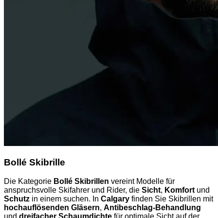
Bollé Skibrille
Die Kategorie
Bollé Skibrillen
vereint Modelle für
anspruchsvolle Skifahrer und Rider, die
Sicht
,
Komfort
und
Schutz
in einem suchen. In
Calgary
finden Sie Skibrillen mit
hochauflösenden Gläsern
,
Antibeschlag-Behandlung
und
dreifacher Schaumdichte
für optimale Sicht auf der