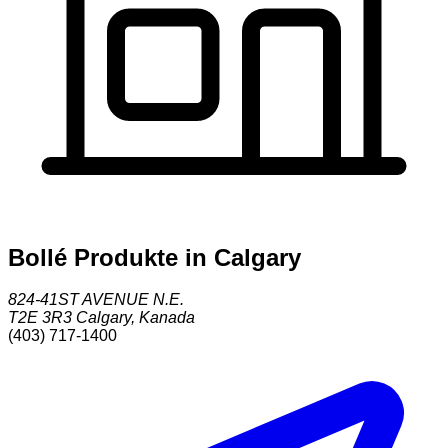
Bollé Produkte in Calgary
824-41ST AVENUE N.E.
T2E 3R3
Calgary
,
Kanada
(403) 717-1400