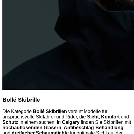
Bollé Skibrille
Die Kategorie
Bollé Skibrillen
vereint Modelle für
anspruchsvolle Skifahrer und Rider, die
Sicht
,
Komfort
und
Schutz
in einem suchen. In
Calgary
finden Sie Skibrillen mit
hochauflösenden Gläsern
,
Antibeschlag-Behandlung
und
dreifacher Schaumdichte
für optimale Sicht auf der