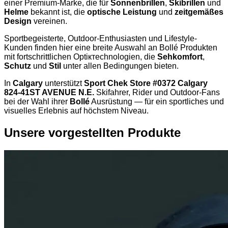
einer Premium-Marke, die für
Sonnenbrillen
,
Skibrillen
und
Helme
bekannt ist, die
optische Leistung
und
zeitgemäßes
Design
vereinen.
Sportbegeisterte, Outdoor-Enthusiasten und Lifestyle-
Kunden finden hier eine breite Auswahl an Bollé Produkten
mit fortschrittlichen Optiктechnologien, die
Sehkomfort
,
Schutz
und
Stil
unter allen Bedingungen bieten.
In
Calgary
unterstützt
Sport Chek Store #0372 Calgary
824-41ST AVENUE N.E.
Skifahrer, Rider und Outdoor-Fans
bei der Wahl ihrer
Bollé
Ausrüstung — für ein sportliches und
visuelles Erlebnis auf höchstem Niveau.
Unsere vorgestellten Produkte