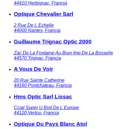
44410
Herbignac
,
Francia
Optique Chevalier Sarl
2 Rue De L Echelle
44000
Nantes
,
Francia
Guillaume Trignac Optic 2000
Zac De La Fontaine Au Brun Imp De La Bosselle
44570
Trignac
,
Francia
A Vous De Voir
20 Rue Sainte Catherine
44160
Pontchateau
,
Francia
Hms Optic Sarl Lissac
Ccial Super U Bvd De L Europe
44120
Vertou
,
Francia
Optique Du Pays Blanc Atol