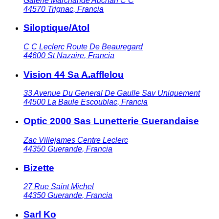
Galerie Marchande Auchan C C
44570
Trignac
,
Francia
Siloptique/Atol
C C Leclerc Route De Beauregard
44600
St Nazaire
,
Francia
Vision 44 Sa A.afflelou
33 Avenue Du General De Gaulle Sav Uniquement
44500
La Baule Escoublac
,
Francia
Optic 2000 Sas Lunetterie Guerandaise
Zac Villejames Centre Leclerc
44350
Guerande
,
Francia
Bizette
27 Rue Saint Michel
44350
Guerande
,
Francia
Sarl Ko