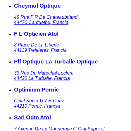
Cheymol Optique
49 Rue F R De Chateaubriand
44470
Carquefou
,
Francia
F L Opticien Atol
8 Place De La Liberte
44119
Treillieres
,
Francia
Plf Optique La Turballe Optique
33 Rue Du Marechal Leclerc
44420
La Turballe
,
Francia
Optimium Pornic
Ccial Super U 7 Bd Linz
44210
Pornic
,
Francia
Sarl Odm Atol
7 Avenue De La Monneraye C Cial Super U