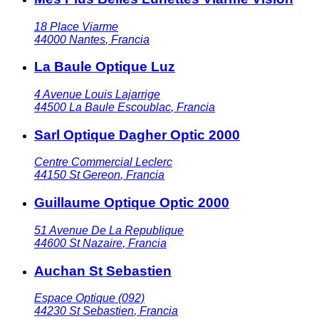
18 Place Viarme
44000
Nantes
,
Francia
La Baule Optique Luz
4 Avenue Louis Lajarrige
44500
La Baule Escoublac
,
Francia
Sarl Optique Dagher Optic 2000
Centre Commercial Leclerc
44150
St Gereon
,
Francia
Guillaume Optique Optic 2000
51 Avenue De La Republique
44600
St Nazaire
,
Francia
Auchan St Sebastien
Espace Optique (092)
44230
St Sebastien
,
Francia