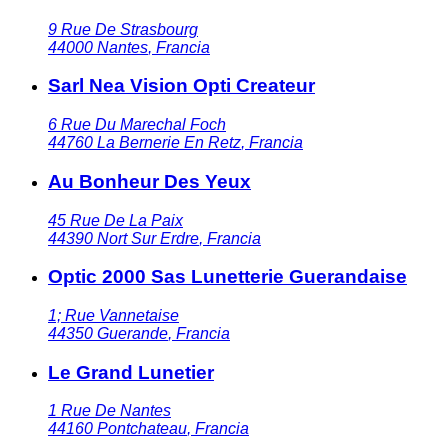
9 Rue De Strasbourg
44000
Nantes
,
Francia
Sarl Nea Vision Opti Createur
6 Rue Du Marechal Foch
44760
La Bernerie En Retz
,
Francia
Au Bonheur Des Yeux
45 Rue De La Paix
44390
Nort Sur Erdre
,
Francia
Optic 2000 Sas Lunetterie Guerandaise
1; Rue Vannetaise
44350
Guerande
,
Francia
Le Grand Lunetier
1 Rue De Nantes
44160
Pontchateau
,
Francia