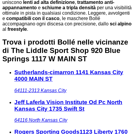
uniscono
lenti ad alta definizione
,
trattamento anti-
appannamento
e
schiume a tripla densità
per una visibilità
ottimale in pista in qualsiasi condizione. Leggere, avvolgenti
e
compatibili con il casco
, le maschere Bollé
accompagnano ogni discesa con precisione, dallo
sci alpino
al
freestyle
.
Trova i prodotti Bollé nelle vicinanze
di The Liddle Sport Shop 920 Blue
Springs 1117 W MAIN ST
Sutherlands-cimarron 1141 Kansas City
4000 MAIN ST
64111-2313
Kansas City
Jeff Laferla Vision Institute Od Pc North
Kansas City 1735 Swift St
64116
North Kansas City
Rogers Sporting Goods1123 Liberty 1760