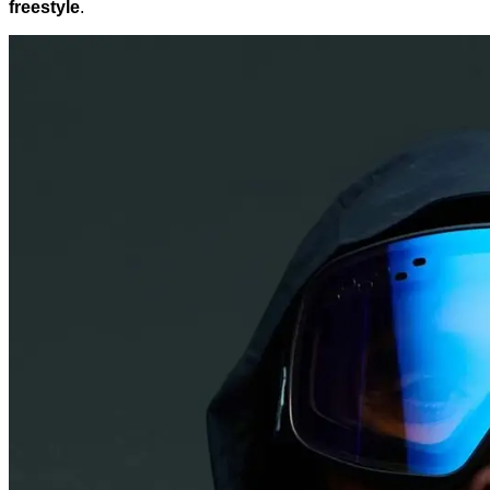
freestyle
.