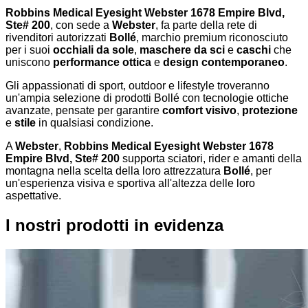
Robbins Medical Eyesight Webster 1678 Empire Blvd,
Ste# 200
, con sede a
Webster
, fa parte della rete di
rivenditori autorizzati
Bollé
, marchio premium riconosciuto
per i suoi
occhiali da sole
,
maschere da sci
e
caschi
che
uniscono
performance ottica
e
design contemporaneo
.
Gli appassionati di sport, outdoor e lifestyle troveranno
un'ampia selezione di prodotti Bollé con tecnologie ottiche
avanzate, pensate per garantire
comfort visivo
,
protezione
e
stile
in qualsiasi condizione.
A
Webster
,
Robbins Medical Eyesight Webster 1678
Empire Blvd, Ste# 200
supporta sciatori, rider e amanti della
montagna nella scelta della loro attrezzatura
Bollé
, per
un'esperienza visiva e sportiva all'altezza delle loro
aspettative.
I nostri prodotti in evidenza