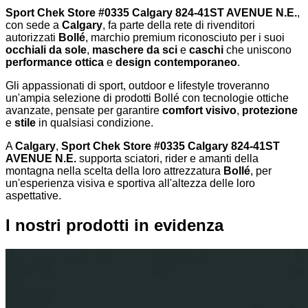
Sport Chek Store #0335 Calgary 824-41ST AVENUE N.E.
,
con sede a
Calgary
, fa parte della rete di rivenditori
autorizzati
Bollé
, marchio premium riconosciuto per i suoi
occhiali da sole
,
maschere da sci
e
caschi
che uniscono
performance ottica
e
design contemporaneo
.
Gli appassionati di sport, outdoor e lifestyle troveranno
un'ampia selezione di prodotti Bollé con tecnologie ottiche
avanzate, pensate per garantire
comfort visivo
,
protezione
e
stile
in qualsiasi condizione.
A
Calgary
,
Sport Chek Store #0335 Calgary 824-41ST
AVENUE N.E.
supporta sciatori, rider e amanti della
montagna nella scelta della loro attrezzatura
Bollé
, per
un'esperienza visiva e sportiva all'altezza delle loro
aspettative.
I nostri prodotti in evidenza