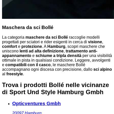
Maschera da sci Bollé
La categoria
maschere da sci Bollé
raccoglie modelli
progettati per sciatori e rider esigenti in cerca di
visione
,
comfort
e
protezione
. A
Hamburg
, scopri maschere che
uniscono
lenti ad alta definizione
,
trattamento anti-
appannamento
e
schiume a tripla densità
per una visibilità
ottimale in pista in qualsiasi condizione. Leggere, avvolgenti
e
compatibili con il casco
, le maschere Bollé
accompagnano ogni discesa con precisione, dallo
sci alpino
al
freestyle
.
Trova i prodotti Bollé nelle vicinanze
di Sport Und Style Hamburg Gmbh
Opticventures Gmbh
20097
Hamburg