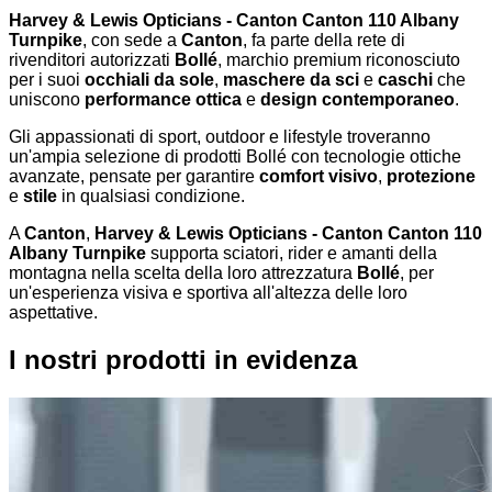
Harvey & Lewis Opticians - Canton Canton 110 Albany
Turnpike
, con sede a
Canton
, fa parte della rete di
rivenditori autorizzati
Bollé
, marchio premium riconosciuto
per i suoi
occhiali da sole
,
maschere da sci
e
caschi
che
uniscono
performance ottica
e
design contemporaneo
.
Gli appassionati di sport, outdoor e lifestyle troveranno
un'ampia selezione di prodotti Bollé con tecnologie ottiche
avanzate, pensate per garantire
comfort visivo
,
protezione
e
stile
in qualsiasi condizione.
A
Canton
,
Harvey & Lewis Opticians - Canton Canton 110
Albany Turnpike
supporta sciatori, rider e amanti della
montagna nella scelta della loro attrezzatura
Bollé
, per
un'esperienza visiva e sportiva all'altezza delle loro
aspettative.
I nostri prodotti in evidenza