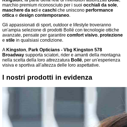
marchio premium riconosciuto per i suoi
occhiali da sole
,
maschere da sci
e
caschi
che uniscono
performance
ottica
e
design contemporaneo
.
Gli appassionati di sport, outdoor e lifestyle troveranno
un'ampia selezione di prodotti Bollé con tecnologie ottiche
avanzate, pensate per garantire
comfort visivo
,
protezione
e
stile
in qualsiasi condizione.
A
Kingston
,
Park Opticians - Vbg Kingston 578
Broadway
supporta sciatori, rider e amanti della montagna
nella scelta della loro attrezzatura
Bollé
, per un'esperienza
visiva e sportiva all'altezza delle loro aspettative.
I nostri prodotti in evidenza