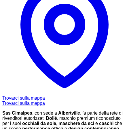
Trovarci sulla mappa
Trovarci sulla mappa
Sas Cimalpes
, con sede a
Albertville
, fa parte della rete di
rivenditori autorizzati
Bollé
, marchio premium riconosciuto
per i suoi
occhiali da sole
,
maschere da sci
e
caschi
che
uniscono
performance ottica
e
design contemporaneo
.