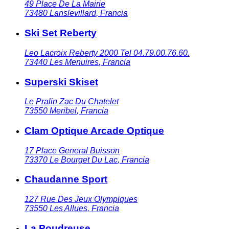
49 Place De La Mairie
73480
Lanslevillard
,
Francia
Ski Set Reberty
Leo Lacroix Reberty 2000 Tel 04.79.00.76.60.
73440
Les Menuires
,
Francia
Superski Skiset
Le Pralin Zac Du Chatelet
73550
Meribel
,
Francia
Clam Optique Arcade Optique
17 Place General Buisson
73370
Le Bourget Du Lac
,
Francia
Chaudanne Sport
127 Rue Des Jeux Olympiques
73550
Les Allues
,
Francia
La Poudreuse