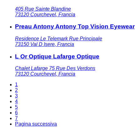
405 Rue Sainte Blandine
73120
Courchevel
,
Francia
Preau Antony Antony Top Vision Eyewear
Residence Le Telemark Rue Principale
73150
Val D Isere
,
Francia
L Or Optique Lafarge Optique
Chalet Lafarge 75 Rue Des Verdons
73120
Courchevel
,
Francia
1
2
3
4
5
6
7
Pagina successiva