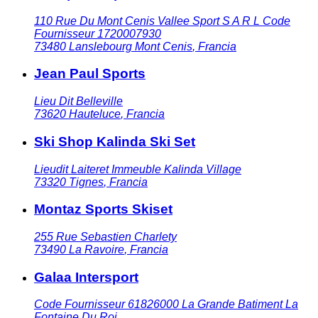
110 Rue Du Mont Cenis Vallee Sport S A R L Code
Fournisseur 1720007930
73480
Lanslebourg Mont Cenis
,
Francia
Jean Paul Sports
Lieu Dit Belleville
73620
Hauteluce
,
Francia
Ski Shop Kalinda Ski Set
Lieudit Laiteret Immeuble Kalinda Village
73320
Tignes
,
Francia
Montaz Sports Skiset
255 Rue Sebastien Charlety
73490
La Ravoire
,
Francia
Galaa Intersport
Code Fournisseur 61826000 La Grande Batiment La
Fontaine Du Roi