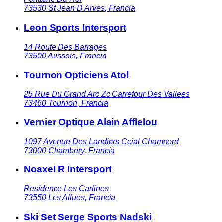
73530
St Jean D Arves
,
Francia
Leon Sports Intersport
14 Route Des Barrages
73500
Aussois
,
Francia
Tournon Opticiens Atol
25 Rue Du Grand Arc Zc Carrefour Des Vallees
73460
Tournon
,
Francia
Vernier Optique Alain Afflelou
1097 Avenue Des Landiers Ccial Chamnord
73000
Chambery
,
Francia
Noaxel R Intersport
Residence Les Carlines
73550
Les Allues
,
Francia
Ski Set Serge Sports Nadski